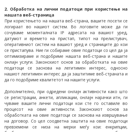
2. Обработка на лични податоци при користење на
нашата веб-страница
При користењето на нашата веб-страна, вашите посети се
логираат во нашиот систем. Во логовите може да ги
сочуваме моменталната IP адресата на вашиот уред,
датумот и времето на пристап, типот на прелистувач,
оперативниот систем на вашиот уред и страниците до кои
се пристапува. Ние ги собираме овие податоци со цел да ја
оптимизираме и подобриме нашата веб-страна и нашите
онлајн услуги. Законскиот основ за обработката на овие
податоци се заснова на легитимен интерес, односно
нашиот легитимен интерес да ја заштитиме веб-страната и
да го подобриме квалитетот на нашите услуги.
Дополнително, при одредени онлајн активности како што
се регистрации, анкети, апликации, онлајн нарачки итн, ги
чуваме вашите лични податоци кои сте го оставиле во
процесот на овие активности. Законскиот основ за
обработката на овие податоци се заснова на извршување
на договор. Со цел соодветна заштита на овие податоци
превземени се низа на мерки меѓу кои: енкрипции,