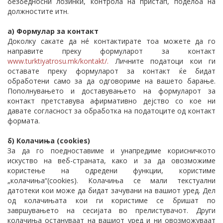
безбедносни лозинки, контрола на пристап, поделба на
должностите итн.
а)
Формулар за контакт
Доколку сакате да нé контактирате тоа можете да го
направите преку формуларот за контакт
www.turktiyatrosu.mk/kontakt/.
Личните податоци кои ги
оставате преку формуларот за контакт ќе бидат
обработени само за да одговориме на вашето барање.
Пополнувањето и доставувањето на формуларот за
контакт претставува афирмативно дејство со кое ни
давате согласност за обработка на податоците од контакт
формата.
б) Колачиња (cookies)
За да го поедноставиме и унапредиме корисничкото
искуство на веб-страната, како и за да овозможиме
користење на одредени функции, користиме
„колачиња“(cookies). Колачиња се мали текстуални
датотеки кои може да бидат зачувани на вашиот уред. Дел
од колачињата кои ги користиме се бришат по
завршувањето на сесијата во прелистувачот. Други
колачиња остануваат на вашиот уред и ни овозможуваат