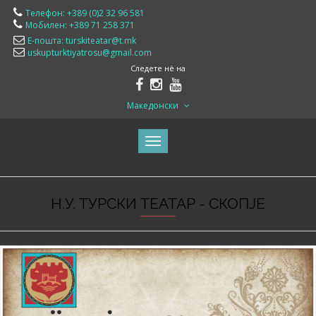
Телефон: +389 (0)2 32 96 581
Мобилен: +389 71 258 371
Е-пошта: turskiteatar@t.mk
uskupturktiyatrosu@gmail.com
Следете нè на
Македонски
Н.У. ТУРСКИ ТЕАТАР - СКОПЈЕ