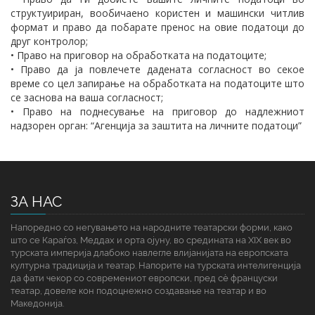
структуириран, вообичаено користен и машински читлив
формат и право да побарате пренос на овие податоци до
друг контролор;
• Право на приговор на обработката на податоците;
• Право да ја повлечете дадената согласност во секое
време со цел запирање на обработката на податоците што
се заснова на ваша согласност;
• Право на поднесување на приговор до надлежниот
надзорен орган: “Агенција за заштита на личните податоци”
ЗА НАС
Напоредно со негувањето на народните театарски форми, како
што се Караѓоз, Меддах и орта ојуну, во средината на XIX век во
турската империја длабоко навлегле влијанијата на европската
културна традиција и театар. Напорите на турската интелигенција
да фати чекор со современиот европски, пред сè француски
театар, довеле кон подоцнежно создавање на театар и во
Македонија.