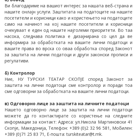
Ви благодариме на вашиот интерес за нашата веб-странa и
нашите онлајн услуги. Заштитата на податоците на нашите
посетители и корисници како и користењето на податоците
само на начинот на кој нашите посетители и корисници
очекуваат е еден од нашите најголеми приоритети. Во таа
насока, следнава политика е дизајнирана со цел да ве
информира за обработката на вашите лични податоци и
вашите права во врска со оваа обработка според Законот
за заштита на лични податоци и други законски прописи и
регулативи.
б) Контролор
Ние, НУ ТУРСКИ ТЕАТАР СКОПЈЕ според Законот за
заштита на лични податоци сме контролор и поради тоа
сме одговорни за обработката на вашите лични податоци.
в) Одговорно лице за заштита на личните податоци
Нашето одговорно лице за заштита на лични податоци
можете да го контактирате со користење на следните
информации за контакт: Адреса: ул.Никола Мартиновски 41
Скопје, Македонија, Телефон: +389 (0)2 32 96 581, Мобилен:
+389 (0)71 25 83 71, Е-пошта: turskiteatar@t.mk.