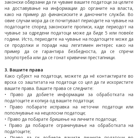
законски обврзани да ги чуваме вашите податоци за целите
на доставување на информации до органите на власта,
како на пример до финансиските и даночните служби. Во
овие случаи мора да се почитуваат периодите на чување на
податоците според законските прописи, каде периодот на
чување за одредени податоци може да биде 5 или повеќе
години. Исто, периодите на чување на податоците може да
се продолжи и поради наш легитимен интерес како на
пример да се гарантира безбедноста, да се спречи
злоупотреба или да се гонат кривични престапници.
3. Вашите права
Како субјект на податоци, можете да нé контактирате во
врска со заштитата на податоци со цел да ги искористите
вашите права. Вашите права се следните:
• Право да добиете информации за обработката на
податоците и копија од вашите податоци;
• Право побарате исправка на неточни податоци или
пополнување на нецелосни податоци;
• Право да побарате бришење на личните податоци;
• Право да побарате ограничување на обработката на
податоците;
• Право да ги добиете вашите личните податоци во