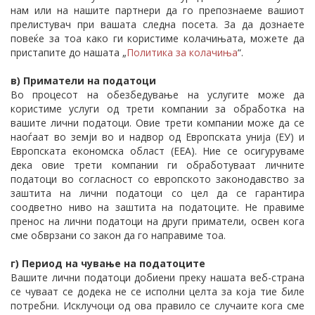
нам или на нашите партнери да го препознаеме вашиот
прелистувач при вашата следна посета. За да дознаете
повеќе за тоа како ги користиме колачињата, можете да
пристапите до нашата „
Политика за колачиња
“.
в) Приматели на податоци
Во процесот на обезбедување на услугите може да
користиме услуги од трети компании за обработка на
вашите лични податоци. Овие трети компании може да се
наоѓаат во земји во и надвор од Европската унија (ЕУ) и
Европската економска област (ЕЕА). Ние се осигуруваме
дека овие трети компании ги обработуваат личните
податоци во согласност со европското законодавство за
заштита на лични податоци со цел да се гарантира
соодветно ниво на заштита на податоците. Не правиме
пренос на лични податоци на други приматели, освен кога
сме обврзани со закон да го направиме тоа.
г) Период на чување на податоците
Вашите лични податоци добиени преку нашата веб-страна
се чуваат се додека не се исполни целта за која тие биле
потребни. Исклучоци од ова правило се случаите кога сме