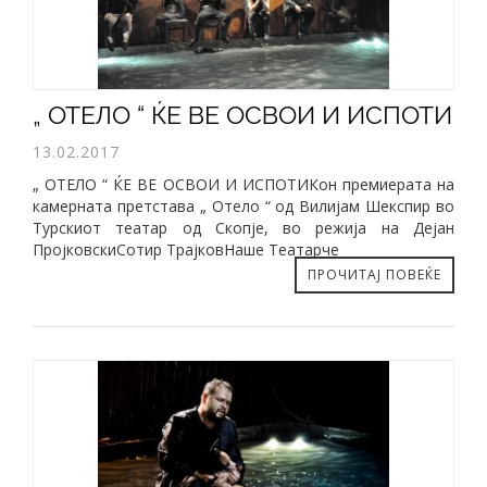
„ ОТЕЛО “ ЌЕ ВЕ ОСВОИ И ИСПОТИ
13.02.2017
„ ОТЕЛО “ ЌЕ ВЕ ОСВОИ И ИСПОТИКон премиерата на
камерната претстава „ Отело “ од Вилијам Шекспир во
Турскиот театар од Скопје, во режија на Дејан
ПројковскиСотир ТрајковНаше Театарче
ПРОЧИТАЈ ПОВЕЌЕ