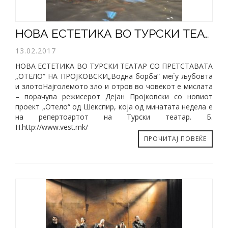
НОВА ЕСТЕТИКА ВО ТУРСКИ ТЕАТАР СО ПРЕТСТАВАТА „ОТЕЛО“ НА ПРОЈКОВСКИ
13.02.2017
НОВА ЕСТЕТИКА ВО ТУРСКИ ТЕАТАР СО ПРЕТСТАВАТА
„ОТЕЛО“ НА ПРОЈКОВСКИ„Водна борба“ меѓу љубовта
и злотоНајголемото зло и отров во човекот е мислата
– порачува режисерот Дејан Пројковски со новиот
проект „Отело“ од Шекспир, која од минатата недела е
на репертоартот на Турски театар. Б.
Н.http://www.vest.mk/
ПРОЧИТАЈ ПОВЕЌЕ