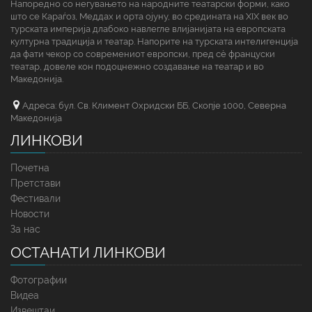
Напоредно со негувањето на народните театарски форми, како
што се Караѓоз, Меддах и орта ојуну, во средината на XIX век во
турската империја длабоко навлегле влијанијата на европската
културна традиција и театар. Напорите на турската интелигенција
да фати чекор со современиот европски, пред сè француски
театар, довеле кон подоцнежно создавање на театар и во
Македонија.
Адреса: бул. Св. Климент Охридски ББ, Скопје 1000, Северна
Македонија
ЛИНКОВИ
Почетна
Претстави
Фестивали
Новости
За нас
ОСТАНАТИ ЛИНКОВИ
Фотографии
Видеа
Извештаи