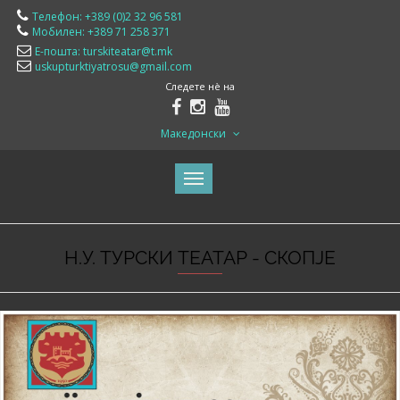
Телефон: +389 (0)2 32 96 581
Мобилен: +389 71 258 371
Е-пошта: turskiteatar@t.mk
uskupturktiyatrosu@gmail.com
Следете нè на
Македонски
Н.У. ТУРСКИ ТЕАТАР - СКОПЈЕ