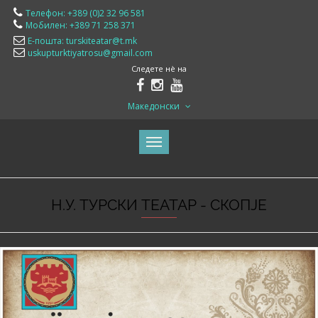
Телефон: +389 (0)2 32 96 581
Мобилен: +389 71 258 371
Е-пошта: turskiteatar@t.mk
uskupturktiyatrosu@gmail.com
Следете нè на
Македонски
Н.У. ТУРСКИ ТЕАТАР - СКОПЈЕ