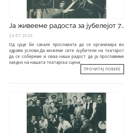
Ја живееме радоста за јубелејот 70години постоење на НУ Турски театар Скопје.
23.07.2020
Од срце би сакале прославата да се организира во
здрави услови.Да можеме сите љубители на театарот
да се собереме и оваа наша радост да ја прославиме
заедно на нашата театарска сцена.
ПРОЧИТАЈ ПОВЕЌЕ