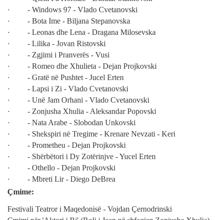
· - Windows 97 - Vlado Cvetanovski
· - Bota Ime - Biljana Stepanovska
· - Leonas dhe Lena - Dragana Milosevska
· - Lilika - Jovan Ristovski
· - Zgjimi i Pranverës - Vusi
· - Romeo dhe Xhulieta - Dejan Projkovski
· - Gratë në Pushtet - Jucel Erten
· - Lapsi i Zi - Vlado Cvetanovski
· - Unë Jam Orhani - Vlado Cvetanovski
· - Zonjusha Xhulia - Aleksandar Popovski
· - Nata Arabe - Slobodan Unkovski
· - Shekspiri në Tregime - Krenare Nevzati - Keri
· - Prometheu - Dejan Projkovski
· - Shërbëtori i Dy Zotërinjve - Yucel Erten
· - Othello - Dejan Projkovski
· - Mbreti Lir - Diego DeBrea
Çmime:
Festivali Teatror i Maqedonisë - Vojdan Çernodrinski