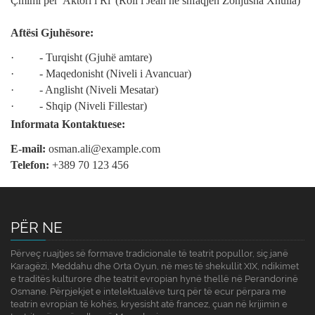
Çmimi për 'Aktori i Ri' (Roli i Jean në shfaqjen Zonjusha Xhulia)
Aftësi Gjuhësore:
· - Turqisht (Gjuhë amtare)
· - Maqedonisht (Niveli i Avancuar)
· - Anglisht (Niveli Mesatar)
· - Shqip (Niveli Fillestar)
Informata Kontaktuese:
E-mail:
osman.ali@example.com
Telefon:
+389 70 123 456
PËR NE
Përveç ruajtjes së formave tradicionale të teatrit popullor, siç janë
Karagëzi, Meddahu dhe Orta Oyun, në mes të shekullit XIX, ndikimet
e traditës kulturore dhe teatrit evropian hynë thellë në Perandorinë
Osmane. Përpjekjet e intelektualëve turq për të ecur përpara me
teatrin evropian të kohës, kryesisht atë francez, çuan në krijimin e