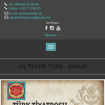
Tel: +389 (0)2 32 96 581
Celular: +389 71 258 371
E-mail: turskiteatar@t.mk
uskupturktiyatrosu@gmail.com
Na Ndiqnii
Albanian
I.N. TEATRI TURK - SHKUP