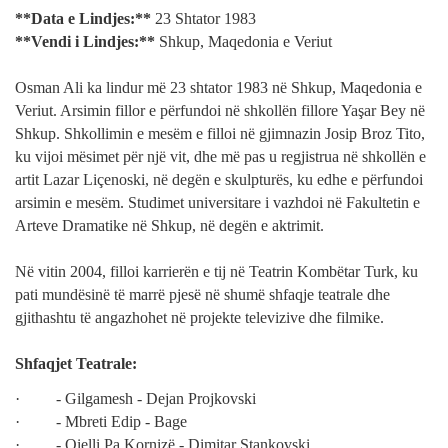
**Data e Lindjes:**
23 Shtator 1983
**Vendi i Lindjes:**
Shkup, Maqedonia e Veriut
Osman Ali ka lindur më 23 shtator 1983 në Shkup, Maqedonia e
Veriut. Arsimin fillor e përfundoi në shkollën fillore Yaşar Bey në
Shkup. Shkollimin e mesëm e filloi në gjimnazin Josip Broz Tito,
ku vijoi mësimet për një vit, dhe më pas u regjistrua në shkollën e
artit Lazar Liçenoski, në degën e skulpturës, ku edhe e përfundoi
arsimin e mesëm. Studimet universitare i vazhdoi në Fakultetin e
Arteve Dramatike në Shkup, në degën e aktrimit.
Në vitin 2004, filloi karrierën e tij në Teatrin Kombëtar Turk, ku
pati mundësinë të marrë pjesë në shumë shfaqje teatrale dhe
gjithashtu të angazhohet në projekte televizive dhe filmike.
Shfaqjet Teatrale:
· - Gilgamesh - Dejan Projkovski
· - Mbreti Edip - Bage
· - Qielli Pa Kornizë - Dimitar Stankovski