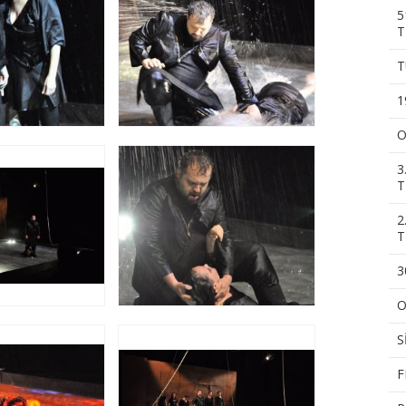
5
T
T
1
O
3
T
2
T
3
O
S
F