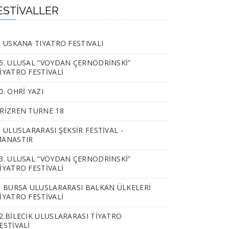
ESTIVALLER
. USKANA TIYATRO FESTIVALI
5. ULUSAL “VOYDAN ÇERNODRİNSKİ”
İYATRO FESTİVALİ
0. OHRİ YAZI
RİZREN TURNE 18
. ULUSLARARASI ŞEKSİR FESTİVAL -
ANASTIR
3. ULUSAL “VOYDAN ÇERNODRİNSKİ”
İYATRO FESTİVALİ
. BURSA ULUSLARARASI BALKAN ÜLKELERİ
İYATRO FESTİVALİ
2.BILECIK ULUSLARARASI TIYATRO
ESTIVALI