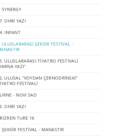
. SYNERGY
7. OHRİ YAZI
4. INFANT
. ULUSLARARASI ŞEKSİR FESTİVAL -
ANASTIR
5. ULUSLARARASI TİYATRO FESTİVALİ
VARNA YAZI"
2. ULUSAL “VOYDAN ÇERNODRİNSKİ”
İYATRO FESTİVALİ
URNE - NOVI SAD
6. OHRİ YAZI
RİZREN TURE 16
. ŞEKSİR FESTİVAL - MANASTIR