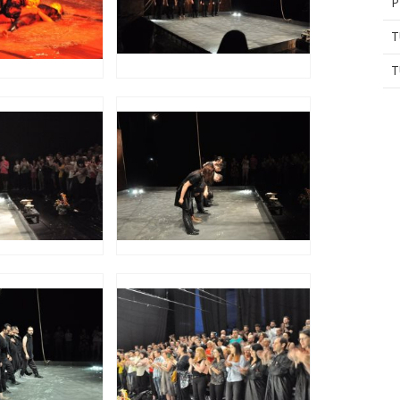
P
T
T