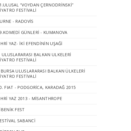
1.ULUSAL “VOYDAN ÇERNODRINSKI”
IYATRO FESTIVALI
URNE - RADOVIS
9.KOMEDİ GÜNLERİ - KUMANOVA
HRI YAZ- İKİ EFENDİNİN UŞAĞI
. ULUSLARARASI BALKAN ULKELERI
IYATRO FESTIVALI
.BURSA ULUSLARARASI BALKAN ÜLKELERİ
İYATRO FESTİVALİ
0. FIAT - PODGORICA, KARADAĞ 2015
HRI YAZ 2013 - MISANTHROPE
IBENIK FEST
ESTIVAL SABANCI