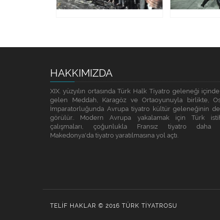
HAKKIMIZDA
XIX. yüzyılın ortasında Türk Halk Tiyatro geleneği içinde
gelen Meddah, Karagöz ve Ortaoyunuyla birlikte, O
İmparatorluğunda Avrupa tiyatro kültür geleneğinin de 
görülür.. Modern Avrupa yakalamak için Türk isti
çalışmaları, çoğunlukla Fransız tiyatro daha 
Makedonya'da tiyatro yaratılmasına yol açtı.
TELIF HAKLAR
© 2016
TÜRK TIYATROSU