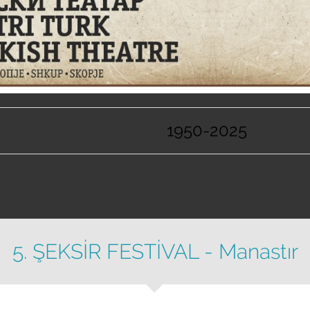
1950-2025
5. ŞEKSİR FESTİVAL - Manastır