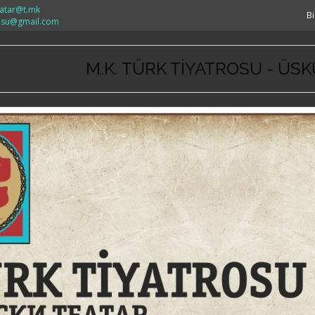
eatar@t.mk
Bi
rosu@gmail.com
M.K. TÜRK TİYATROSU - ÜS