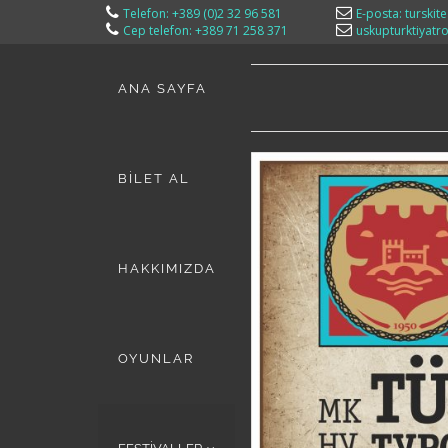
Telefon: +389 (0)2 32 96 581
E-posta: turskit
Cep telefon: +389 71 258 371
uskupturktiyat
ANA SAYFA
BİLET AL
HAKKIMIZDA
OYUNLAR