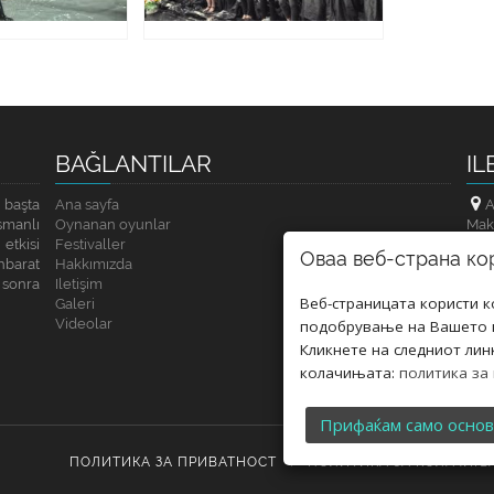
BAĞLANTILAR
IL
 başta
Ana sayfa
A
smanlı
Oynanan oyunlar
Mak
etkisi
Festivaller
Оваа веб-страна ко
hbarat
Hakkımızda
sonra
Iletişim
Веб-страницата користи 
Galeri
Videolar
подобрување на Вашето к
Кликнете на следниот лин
колачињата:
политика за
Прифаќам само осно
ПОЛИТИКА ЗА ПРИВАТНОСТ
I
ПОЛИТИКА ЗА КОЛАЧИЊ