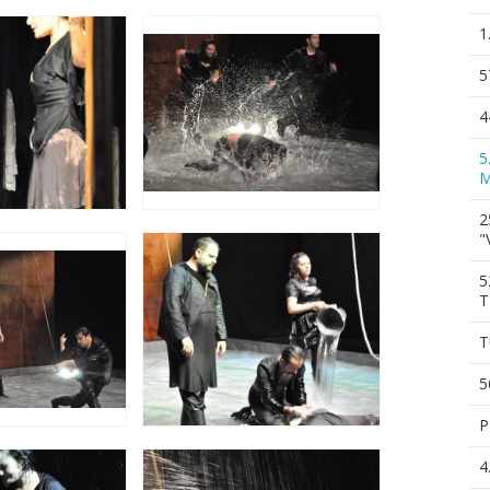
1
5
4
5
M
2
"
5
T
T
5
P
4