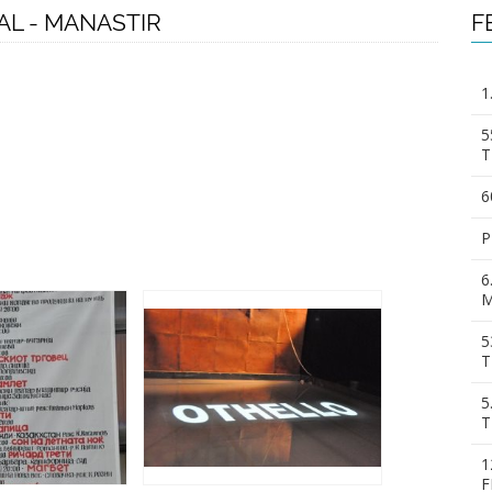
AL - MANASTIR
F
1
5
T
6
P
6
M
5
T
5
T
1
F