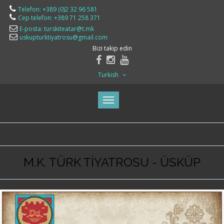
Telefon: +389 (0)2 32 96 581
Cep telefon: +389 71 258 371
E-posta: turskiteatar@t.mk
uskupturktiyatrosu@gmail.com
Bizi takip edin
Turkish
M.K. TÜRK TİYATROSU - ÜSKÜP