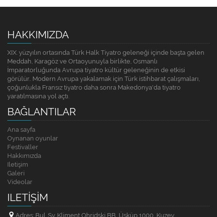
HAKKIMIZDA
XIX. yüzyılın ortasında Türk Halk Tiyatro geleneği içinde başta gelen
Meddah, Karagöz ve Ortaoyunuyla birlikte, Osmanlı
İmparatorluğunda Avrupa tiyatro kültür geleneğinin de etkisi
görülür.. Modern Avrupa yakalamak için Türk istihbarat çalışmaları,
çoğunlukla Fransız tiyatro daha sonra Makedonya'da tiyatro
yaratılmasına yol açtı.
BAĞLANTILAR
Ana sayfa
Oynanan oyunlar
Festivaller
Hakkımızda
Iletişim
Galeri
Videolar
ILETIŞIM
Adres: Bul. Sv. Kliment Ohridski BB, Üsküp 1000, Kuzey