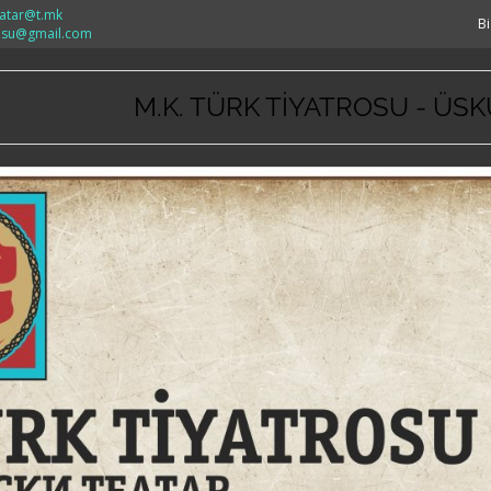
eatar@t.mk
Bi
rosu@gmail.com
M.K. TÜRK TİYATROSU - ÜS