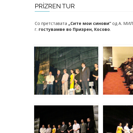
PRIZREN TUR
Со претставата
„Сите мои синови“
од А. МИЛ
г.
гостувамве во Призрен, Косово
.