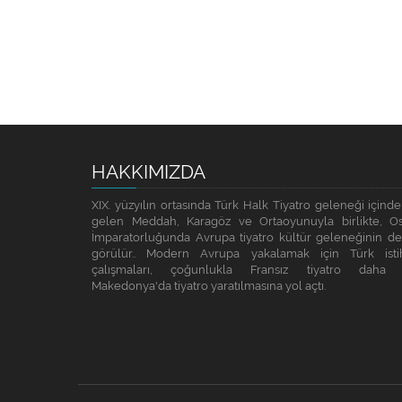
HAKKIMIZDA
XIX. yüzyılın ortasında Türk Halk Tiyatro geleneği içinde
gelen Meddah, Karagöz ve Ortaoyunuyla birlikte, O
İmparatorluğunda Avrupa tiyatro kültür geleneğinin de 
görülür.. Modern Avrupa yakalamak için Türk isti
çalışmaları, çoğunlukla Fransız tiyatro daha 
Makedonya'da tiyatro yaratılmasına yol açtı.