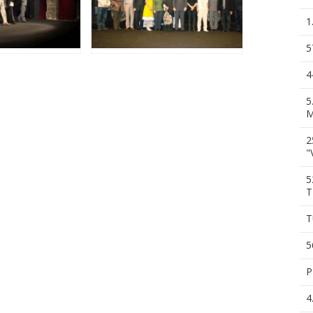
1
5
4
5
M
2
"
5
T
T
5
P
4