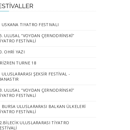
ESTIVALLER
. USKANA TIYATRO FESTIVALI
5. ULUSAL “VOYDAN ÇERNODRİNSKİ”
İYATRO FESTİVALİ
0. OHRİ YAZI
RİZREN TURNE 18
. ULUSLARARASI ŞEKSİR FESTİVAL -
ANASTIR
3. ULUSAL “VOYDAN ÇERNODRİNSKİ”
İYATRO FESTİVALİ
. BURSA ULUSLARARASI BALKAN ÜLKELERİ
İYATRO FESTİVALİ
2.BILECIK ULUSLARARASI TIYATRO
ESTIVALI