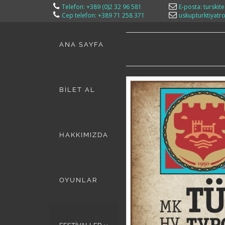
Telefon: +389 (0)2 32 96 581
E-posta: turskit
Cep telefon: +389 71 258 371
uskupturktiyat
ANA SAYFA
BİLET AL
HAKKIMIZDA
OYUNLAR