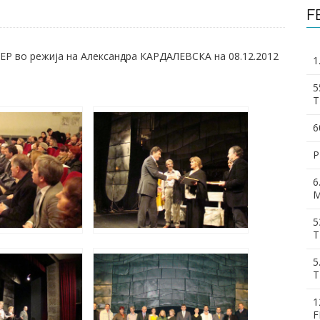
F
ЕР во режија на Александра КАРДАЛЕВСКА на 08.12.2012
1
5
T
6
P
6
M
5
T
5
T
1
F