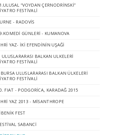
1.ULUSAL “VOYDAN ÇERNODRINSKI”
IYATRO FESTIVALI
URNE - RADOVIS
9.KOMEDİ GÜNLERİ - KUMANOVA
HRI YAZ- İKİ EFENDİNİN UŞAĞI
. ULUSLARARASI BALKAN ULKELERI
IYATRO FESTIVALI
.BURSA ULUSLARARASI BALKAN ÜLKELERİ
İYATRO FESTİVALİ
0. FIAT - PODGORICA, KARADAĞ 2015
HRI YAZ 2013 - MISANTHROPE
IBENIK FEST
ESTIVAL SABANCI