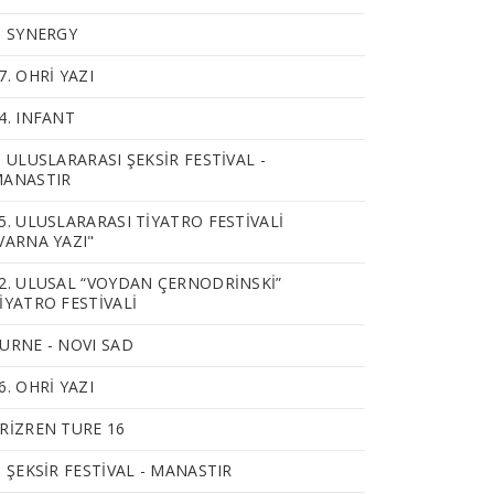
. SYNERGY
7. OHRİ YAZI
4. INFANT
. ULUSLARARASI ŞEKSİR FESTİVAL -
ANASTIR
5. ULUSLARARASI TİYATRO FESTİVALİ
VARNA YAZI"
2. ULUSAL “VOYDAN ÇERNODRİNSKİ”
İYATRO FESTİVALİ
URNE - NOVI SAD
6. OHRİ YAZI
RİZREN TURE 16
. ŞEKSİR FESTİVAL - MANASTIR