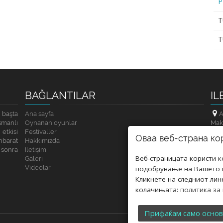
P
T
T
BAĞLANTILAR
IL
 başta
Ana sayfa
A
smanlı
Oynanan oyunlar
Mak
etkisi
Festivaller
Оваа веб-страна ко
hbarat
Hakkımızda
sonra
Iletişim
Веб-страницата користи 
Galeri
Videolar
подобрување на Вашето к
Кликнете на следниот лин
колачињата:
политика за
Прифаќам само осно