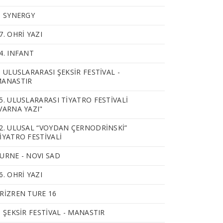
. SYNERGY
7. OHRİ YAZI
4. INFANT
. ULUSLARARASI ŞEKSİR FESTİVAL -
ANASTIR
5. ULUSLARARASI TİYATRO FESTİVALİ
VARNA YAZI"
2. ULUSAL “VOYDAN ÇERNODRİNSKİ”
İYATRO FESTİVALİ
URNE - NOVI SAD
6. OHRİ YAZI
RİZREN TURE 16
. ŞEKSİR FESTİVAL - MANASTIR