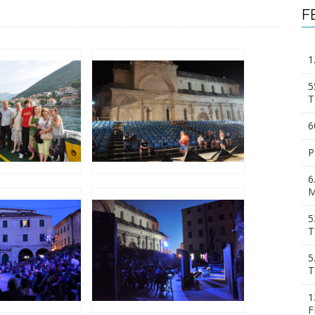
F
1
5
T
6
P
6
M
5
T
5
T
1
F