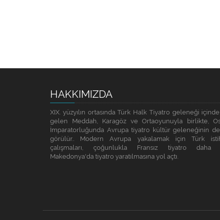
HAKKIMIZDA
XIX. yüzyılın ortasında Türk Halk Tiyatro geleneği içinde
gelen Meddah, Karagöz ve Ortaoyunuyla birlikte, O
İmparatorluğunda Avrupa tiyatro kültür geleneğinin de 
görülür.. Modern Avrupa yakalamak için Türk isti
çalışmaları, çoğunlukla Fransız tiyatro daha 
Makedonya'da tiyatro yaratılmasına yol açtı.