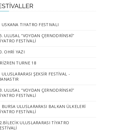
ESTIVALLER
. USKANA TIYATRO FESTIVALI
5. ULUSAL “VOYDAN ÇERNODRİNSKİ”
İYATRO FESTİVALİ
0. OHRİ YAZI
RİZREN TURNE 18
. ULUSLARARASI ŞEKSİR FESTİVAL -
ANASTIR
3. ULUSAL “VOYDAN ÇERNODRİNSKİ”
İYATRO FESTİVALİ
. BURSA ULUSLARARASI BALKAN ÜLKELERİ
İYATRO FESTİVALİ
2.BILECIK ULUSLARARASI TIYATRO
ESTIVALI