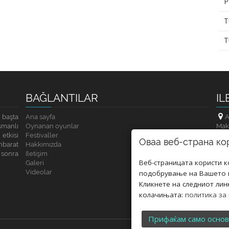
P
T
T
BAĞLANTILAR
IL
 başta
Ana sayfa
A
smanlı
Oynanan oyunlar
Mak
etkisi
Festivaller
Оваа веб-страна ко
hbarat
Hakkımızda
sonra
Iletişim
Веб-страницата користи 
Galeri
Videolar
подобрување на Вашето к
Кликнете на следниот лин
колачињата:
политика за
Прифаќам само осно