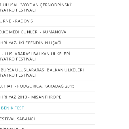
1.ULUSAL “VOYDAN ÇERNODRINSKI”
IYATRO FESTIVALI
URNE - RADOVIS
9.KOMEDİ GÜNLERİ - KUMANOVA
HRI YAZ- İKİ EFENDİNİN UŞAĞI
. ULUSLARARASI BALKAN ULKELERI
IYATRO FESTIVALI
.BURSA ULUSLARARASI BALKAN ÜLKELERİ
İYATRO FESTİVALİ
0. FIAT - PODGORICA, KARADAĞ 2015
HRI YAZ 2013 - MISANTHROPE
IBENIK FEST
ESTIVAL SABANCI