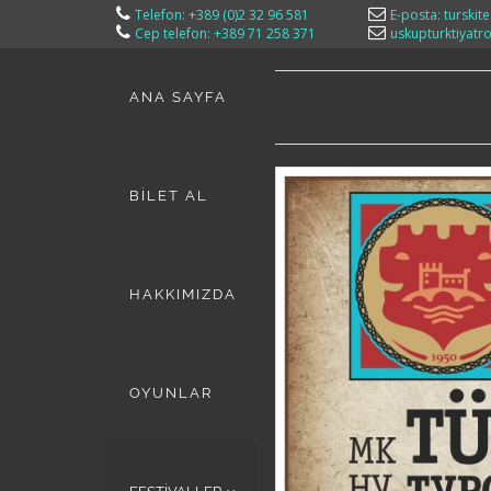
Telefon: +389 (0)2 32 96 581
E-posta: turskit
Cep telefon: +389 71 258 371
uskupturktiyat
ANA SAYFA
BİLET AL
HAKKIMIZDA
OYUNLAR