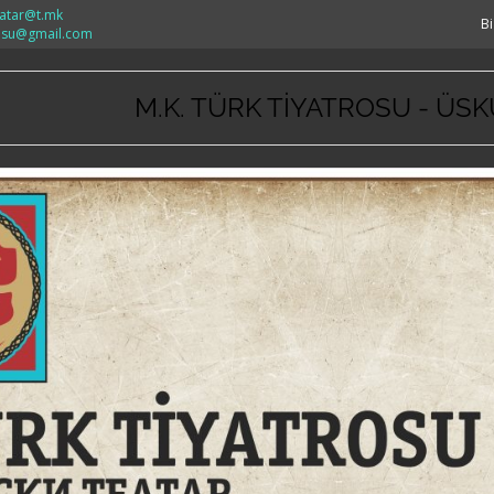
eatar@t.mk
Bi
rosu@gmail.com
M.K. TÜRK TİYATROSU - ÜS