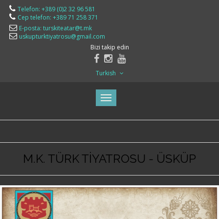
Telefon: +389 (0)2 32 96 581
Cep telefon: +389 71 258 371
E-posta: turskiteatar@t.mk
uskupturktiyatrosu@gmail.com
Bizi takip edin
Turkish
M.K. TÜRK TİYATROSU - ÜSKÜP