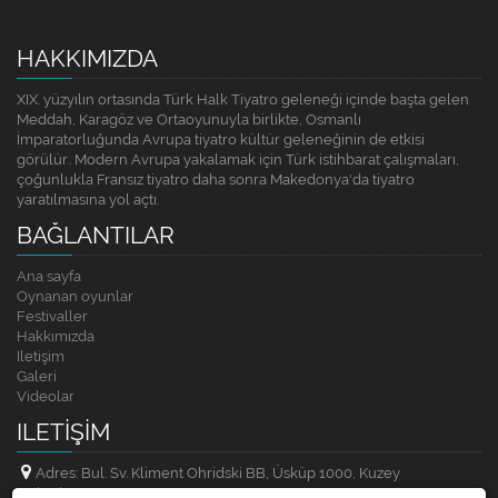
HAKKIMIZDA
XIX. yüzyılın ortasında Türk Halk Tiyatro geleneği içinde başta gelen
Meddah, Karagöz ve Ortaoyunuyla birlikte, Osmanlı
İmparatorluğunda Avrupa tiyatro kültür geleneğinin de etkisi
görülür.. Modern Avrupa yakalamak için Türk istihbarat çalışmaları,
çoğunlukla Fransız tiyatro daha sonra Makedonya'da tiyatro
yaratılmasına yol açtı.
BAĞLANTILAR
Ana sayfa
Oynanan oyunlar
Festivaller
Hakkımızda
Iletişim
Galeri
Videolar
ILETIŞIM
Adres: Bul. Sv. Kliment Ohridski BB, Üsküp 1000, Kuzey
Makedonya