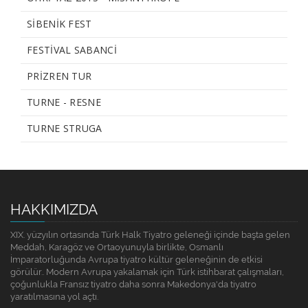
SIBENIK FEST
FESTIVAL SABANCI
PRIZREN TUR
TURNE - RESNE
TURNE STRUGA
HAKKIMIZDA
XIX. yüzyılın ortasında Türk Halk Tiyatro geleneği içinde başta gelen
Meddah, Karagöz ve Ortaoyunuyla birlikte, Osmanlı
İmparatorluğunda Avrupa tiyatro kültür geleneğinin de etkisi
görülür.. Modern Avrupa yakalamak için Türk istihbarat çalışmaları,
çoğunlukla Fransız tiyatro daha sonra Makedonya'da tiyatro
yaratılmasına yol açtı.