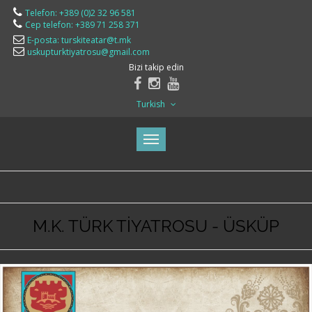
Telefon: +389 (0)2 32 96 581
Cep telefon: +389 71 258 371
E-posta: turskiteatar@t.mk
uskupturktiyatrosu@gmail.com
Bizi takip edin
Turkish
M.K. TÜRK TİYATROSU - ÜSKÜP