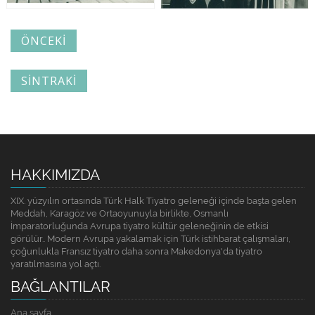
ÖNCEKI
SINTRAKI
HAKKIMIZDA
XIX. yüzyılın ortasında Türk Halk Tiyatro geleneği içinde başta gelen
Meddah, Karagöz ve Ortaoyunuyla birlikte, Osmanlı
İmparatorluğunda Avrupa tiyatro kültür geleneğinin de etkisi
görülür.. Modern Avrupa yakalamak için Türk istihbarat çalışmaları,
çoğunlukla Fransız tiyatro daha sonra Makedonya'da tiyatro
yaratılmasına yol açtı.
BAĞLANTILAR
Ana sayfa