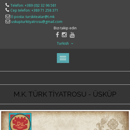
Telefon: +389 (0)2 32 96 581
Cep telefon: +389 71 258 371
E-posta: turskiteatar@t.mk
uskupturktiyatrosu@gmail.com
Bizi takip edin
Turkish
M.K. TÜRK TİYATROSU - ÜSKÜP