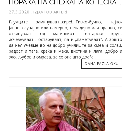
ПОРАКА НА СНЕЖАНА КОНЕСКА РУСИ ПО ПОВОД СВЕТСКИОТ ДЕН НА ТЕАТАРОТ
27.3.2020
,
IZJAVI OD AKTERI
Глумците заминуваат...сире!....Тивко-бучно, тајно-
јавно...случајно или намерно, ненадејно или правно, се
откинуваат од магичниот театарски круг...
исчезнуваат... остаруваат, па и „паметуваат“. А зошто
да не? Учевме во најдобро училиште за смеа и солзи,
радост и тага, среќа и мака, вистина и лага, добро и
зло, љубов и омраза, за се она што доаѓа...
DAHA FAZLA OKU