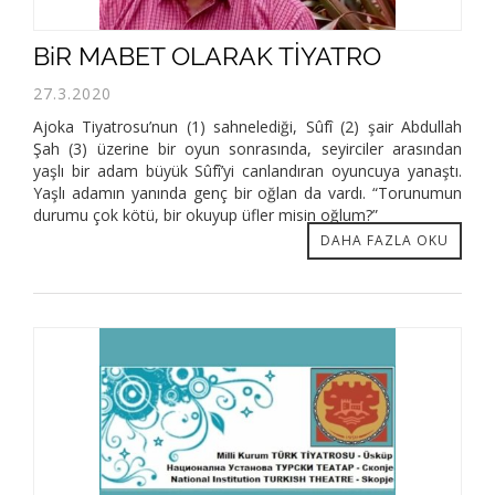
BiR MABET OLARAK TİYATRO
27.3.2020
Ajoka Tiyatrosu’nun (1) sahnelediği, Sûfî (2) şair Abdullah
Şah (3) üzerine bir oyun sonrasında, seyirciler arasından
yaşlı bir adam büyük Sûfî’yi canlandıran oyuncuya yanaştı.
Yaşlı adamın yanında genç bir oğlan da vardı. “Torunumun
durumu çok kötü, bir okuyup üfler misin oğlum?”
DAHA FAZLA OKU