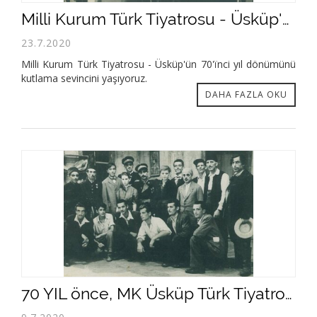
Milli Kurum Türk Tiyatrosu - Üsküp'ün 70'ïnci yıl dönümünü kutlama sevincini yaşıyoruz.
23.7.2020
Milli Kurum Türk Tiyatrosu - Üsküp'ün 70'ïnci yıl dönümünü
kutlama sevincini yaşıyoruz.
DAHA FAZLA OKU
70 YIL önce, MK Üsküp Türk Tiyatrosunda “Şüpheli Şahız”- ilk resmi oyununun galası gerçeklenmiştir.