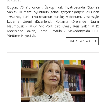
9.7.2020
Bugün, 70 YIL önce , Üsküp Türk Tiyatrosunda “Şüpheli
Şahız”- ilk resmi oyununun galası gerçekleşmiştir. 20 Ocak
1950 yılı, Türk Tiyatrosu’nun kuruluş yıldönümü vesilesiyle
kutlama töreni düzenlendi. Kutlama töreninde Naum
Naumovski - MKP MK Polit biro üyesi, Reis Şakiri MHC
Meclisinde Bakan, Kemal Seyfula - Makedonya’da HKC
Yürütme Heyeti vb.
DAHA FAZLA OKU