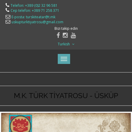
Telefon: +389 (0)2 32 96 581
Cep telefon: +389 71 258 371
E-posta: turskiteatar@t.mk
uskupturktiyatrosu@gmail.com
Bizi takip edin
Turkish
M.K. TÜRK TİYATROSU - ÜSKÜP