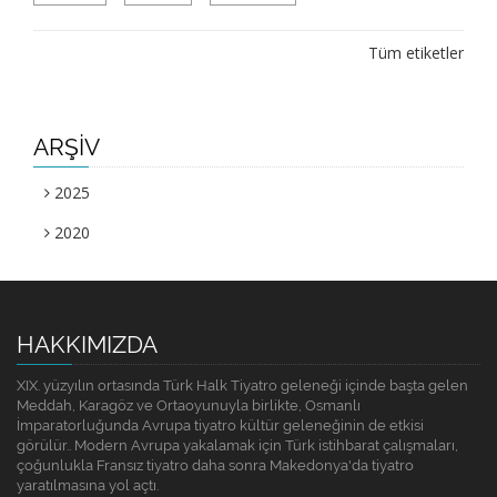
Tüm etiketler
ARŞİV
2025
2020
HAKKIMIZDA
XIX. yüzyılın ortasında Türk Halk Tiyatro geleneği içinde başta gelen
Meddah, Karagöz ve Ortaoyunuyla birlikte, Osmanlı
İmparatorluğunda Avrupa tiyatro kültür geleneğinin de etkisi
görülür.. Modern Avrupa yakalamak için Türk istihbarat çalışmaları,
çoğunlukla Fransız tiyatro daha sonra Makedonya'da tiyatro
yaratılmasına yol açtı.