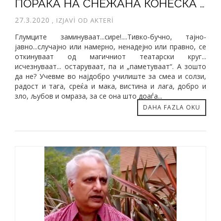
ПОРАКА НА СНЕЖАНА КОНЕСКА РУСИ ПО ПОВОД СВЕТСКИОТ ДЕН НА ТЕАТАРОТ
27.3.2020
,
IZJAVI OD AKTERI
Глумците заминуваат...сире!....Тивко-бучно, тајно-
јавно...случајно или намерно, ненадејно или правно, се
откинуваат од магичниот театарски круг...
исчезнуваат... остаруваат, па и „паметуваат“. А зошто
да не? Учевме во најдобро училиште за смеа и солзи,
радост и тага, среќа и мака, вистина и лага, добро и
зло, љубов и омраза, за се она што доаѓа...
DAHA FAZLA OKU