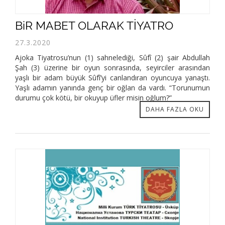
BiR MABET OLARAK TİYATRO
27.3.2020
Ajoka Tiyatrosu’nun (1) sahnelediği, Sûfî (2) şair Abdullah
Şah (3) üzerine bir oyun sonrasında, seyirciler arasından
yaşlı bir adam büyük Sûfî’yi canlandıran oyuncuya yanaştı.
Yaşlı adamın yanında genç bir oğlan da vardı. “Torunumun
durumu çok kötü, bir okuyup üfler misin oğlum?”
DAHA FAZLA OKU