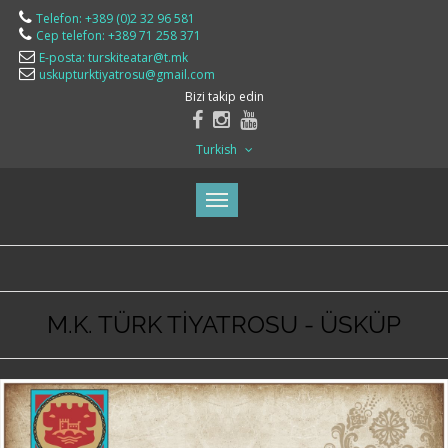
Telefon: +389 (0)2 32 96 581
Cep telefon: +389 71 258 371
E-posta: turskiteatar@t.mk
uskupturktiyatrosu@gmail.com
Bizi takip edin
Turkish
M.K. TÜRK TİYATROSU - ÜSKÜP