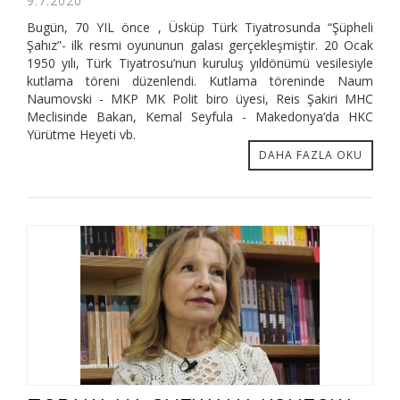
9.7.2020
Bugün, 70 YIL önce , Üsküp Türk Tiyatrosunda “Şüpheli
Şahız”- ilk resmi oyununun galası gerçekleşmiştir. 20 Ocak
1950 yılı, Türk Tiyatrosu’nun kuruluş yıldönümü vesilesiyle
kutlama töreni düzenlendi. Kutlama töreninde Naum
Naumovski - MKP MK Polit biro üyesi, Reis Şakiri MHC
Meclisinde Bakan, Kemal Seyfula - Makedonya’da HKC
Yürütme Heyeti vb.
DAHA FAZLA OKU