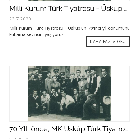
Milli Kurum Türk Tiyatrosu - Üsküp'ün 70'ïnci yıl dönümünü kutlama sevincini yaşıyoruz.
23.7.2020
Milli Kurum Türk Tiyatrosu - Üsküp'ün 70'ïnci yıl dönümünü
kutlama sevincini yaşıyoruz.
DAHA FAZLA OKU
70 YIL önce, MK Üsküp Türk Tiyatrosunda “Şüpheli Şahız”- ilk resmi oyununun galası gerçeklenmiştir.