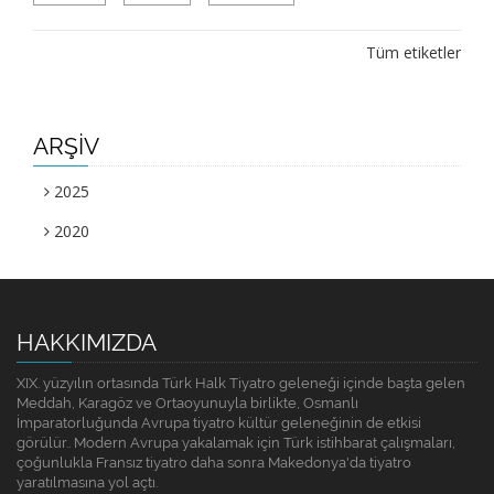
Tüm etiketler
ARŞİV
2025
2020
HAKKIMIZDA
XIX. yüzyılın ortasında Türk Halk Tiyatro geleneği içinde başta gelen
Meddah, Karagöz ve Ortaoyunuyla birlikte, Osmanlı
İmparatorluğunda Avrupa tiyatro kültür geleneğinin de etkisi
görülür.. Modern Avrupa yakalamak için Türk istihbarat çalışmaları,
çoğunlukla Fransız tiyatro daha sonra Makedonya'da tiyatro
yaratılmasına yol açtı.