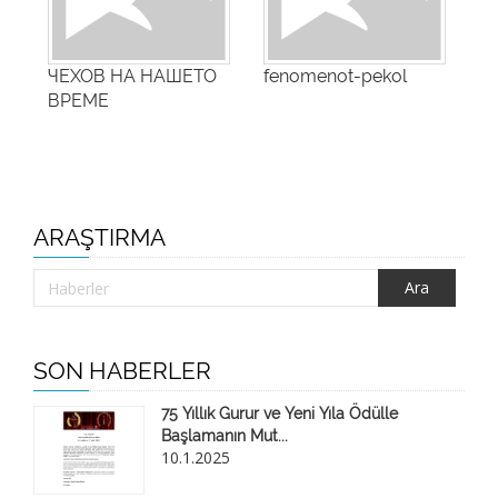
ШЕТО
fenomenot-pekol
„Девојчето со
кибритчиња“
премиерно во
Турски теат...
ARAŞTIRMA
SON HABERLER
75 Yıllık Gurur ve Yeni Yıla Ödülle
Başlamanın Mut...
10.1.2025