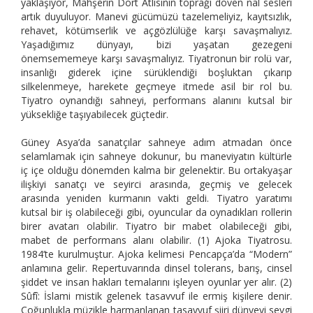
yaklaşıyor, Mahşerin Dört Atlısının toprağı döven nal sesleri
artık duyuluyor. Manevi gücümüzü tazelemeliyiz, kayıtsızlık,
rehavet, kötümserlik ve açgözlülüğe karşı savaşmalıyız.
Yaşadığımız dünyayı, bizi yaşatan gezegeni
önemsememeye karşı savaşmalıyız. Tiyatronun bir rolü var,
insanlığı giderek içine sürüklendiği boşluktan çıkarıp
silkelenmeye, harekete geçmeye itmede asil bir rol bu.
Tiyatro oynandığı sahneyi, performans alanını kutsal bir
yüksekliğe taşıyabilecek güçtedir.
Güney Asya’da sanatçılar sahneye adım atmadan önce
selamlamak için sahneye dokunur, bu maneviyatın kültürle
iç içe olduğu dönemden kalma bir gelenektir. Bu ortakyaşar
ilişkiyi sanatçı ve seyirci arasında, geçmiş ve gelecek
arasında yeniden kurmanın vakti geldi. Tiyatro yaratımı
kutsal bir iş olabileceği gibi, oyuncular da oynadıkları rollerin
birer avatarı olabilir. Tiyatro bir mabet olabileceği gibi,
mabet de performans alanı olabilir. (1) Ajoka Tiyatrosu.
1984’te kurulmuştur. Ajoka kelimesi Pencapça’da “Modern”
anlamına gelir. Repertuvarında dinsel tolerans, barış, cinsel
şiddet ve insan hakları temalarını işleyen oyunlar yer alır. (2)
Sûfî: İslami mistik gelenek tasavvuf ile ermiş kişilere denir.
Çoğunlukla müzikle harmanlanan tasavvuf şiiri dünyevi sevgi