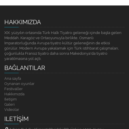
HAKKIMIZDA
XIX. yüzyılın ortasında Türk Halk Tiyatro geleneği içinde başta gelen
Meddah, Karagöz ve Ortaoyunuyla birlikte, Osmanlı
İmparatorluğunda Avrupa tiyatro kültür geleneğinin de etkisi
görülür.. Modern Avrupa yakalamak için Türk istihbarat çalışmaları,
çoğunlukla Fransız tiyatro daha sonra Makedonya'da tiyatro
yaratılmasına yol açtı.
BAĞLANTILAR
Ana sayfa
Oynanan oyunlar
Festivaller
Hakkımızda
Iletişim
Galeri
Videolar
ILETIŞIM