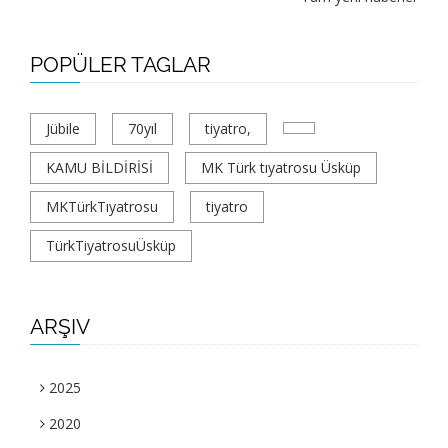
POPÜLER TAGLAR
Jübile
70yıl
tiyatro,
KAMU BİLDİRİSİ
MK Türk tıyatrosu Üsküp
MKTürkTıyatrosu
tiyatro
TürkTiyatrosuÜsküp
ARŞIV
2025
2020