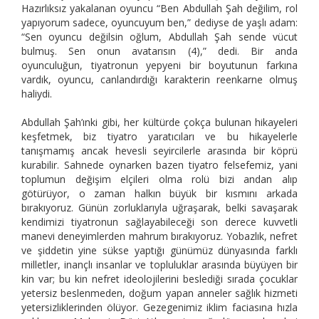
Hazırlıksız yakalanan oyuncu “Ben Abdullah Şah değilim, rol
yapıyorum sadece, oyuncuyum ben,” dediyse de yaşlı adam:
“Sen oyuncu değilsin oğlum, Abdullah Şah sende vücut
bulmuş. Sen onun avatarısın (4),” dedi. Bir anda
oyunculuğun, tiyatronun yepyeni bir boyutunun farkına
vardık, oyuncu, canlandırdığı karakterin reenkarne olmuş
haliydi.
Abdullah Şah’ınki gibi, her kültürde çokça bulunan hikayeleri
keşfetmek, biz tiyatro yaratıcıları ve bu hikayelerle
tanışmamış ancak hevesli seyircilerle arasında bir köprü
kurabilir. Sahnede oynarken bazen tiyatro felsefemiz, yani
toplumun değişim elçileri olma rolü bizi andan alıp
götürüyor, o zaman halkın büyük bir kısmını arkada
bırakıyoruz. Günün zorluklarıyla uğraşarak, belki savaşarak
kendimizi tiyatronun sağlayabileceği son derece kuvvetli
manevi deneyimlerden mahrum bırakıyoruz. Yobazlık, nefret
ve şiddetin yine sükse yaptığı günümüz dünyasında farklı
milletler, inançlı insanlar ve topluluklar arasında büyüyen bir
kin var; bu kin nefret ideolojilerini beslediği sırada çocuklar
yetersiz beslenmeden, doğum yapan anneler sağlık hizmeti
yetersizliklerinden ölüyor. Gezegenimiz iklim faciasına hızla