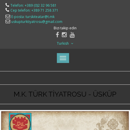
Telefon: +389 (0)2 32 96 581
Cep telefon: +389 71 258 371
E-posta: turskiteatar@t.mk
uskupturktiyatrosu@gmail.com
Bizi takip edin
Turkish
M.K. TÜRK TİYATROSU - ÜSKÜP