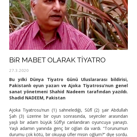
BiR MABET OLARAK TİYATRO
27.3.2020
Bu yılki Dünya Tiyatro Günü Uluslararası bildirisi,
Pakistanlı oyun yazarı ve Ajoka Tiyatrosu’nun genel
sanat yönetmeni Shahid Nadeem tarafından yazıldı.
Shadid NADEEM, Pakistan
Ajoka Tiyatrosu’nun (1) sahnelediği, Sûfî (2) şair Abdullah
Şah (3) üzerine bir oyun sonrasında, seyirciler arasından
yaşlı bir adam büyük Sûfî’yi canlandıran oyuncuya yanaştı.
Yaşlı adamın yanında genç bir oğlan da vardı. “Torunumun
durumu çok kötü, bir okuyup üfler misin oğlum?” diye sordu.