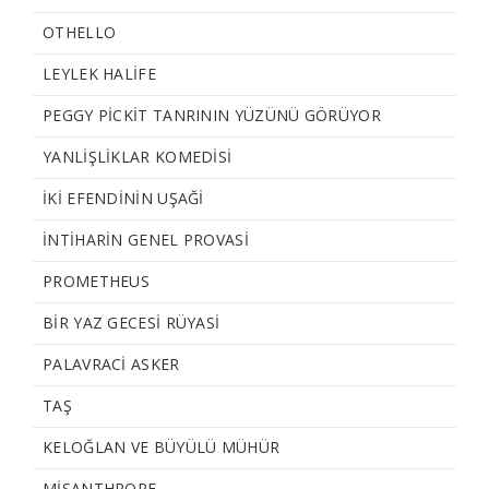
OTHELLO
LEYLEK HALİFE
PEGGY PİCKİT TANRININ YÜZÜNÜ GÖRÜYOR
YANLIŞLIKLAR KOMEDİSİ
İKI EFENDININ UŞAĞI
İNTİHARIN GENEL PROVASI
PROMETHEUS
BIR YAZ GECESI RÜYASI
PALAVRACI ASKER
TAŞ
KELOĞLAN VE BÜYÜLÜ MÜHÜR
MISANTHROPE