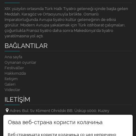
XIX. yüzyılın ortasında Türk Halk Tiyatro geleneği içinde başta gelen
Meddah, Karagöz ve Ortaoyunuyla birlikte, Osmanlı
İmparatorluğunda Avrupa tiyatro kültür geleneğinin de etkisi
görülür.. Modern Avrupa yakalamak için Türk istihbarat çalışmaları,
çoğunlukla Fransız tiyatro daha sonra Makedonya'da tiyatro
yaratılmasına yol açtı.
BAĞLANTILAR
Ana sayfa
Oynanan oyunlar
Festivaller
Hakkımızda
Iletişim
Galeri
Videolar
ILETIŞIM
Adres: Bul. Sv. Kliment Ohridski BB, Üsküp 1000, Kuzey
Makedonya
Оваа веб-страна користи колачиња
Telefon: +389 (0)2 32 96 581
Веб-страницата користи колачиња со цел непречено