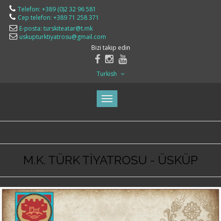
Telefon: +389 (0)2 32 96 581
Cep telefon: +389 71 258 371
E-posta: turskiteatar@t.mk
uskupturktiyatrosu@gmail.com
Bizi takip edin
Turkish
M.K. TÜRK TİYATROSU - ÜSKÜP