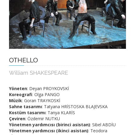
OTHELLO
William SHAKESPEARE
Yöneten
: Deyan PROYKOVSKİ
Koreografi
: Olga PANGO
Müzik
: Goran TRAYKOSKİ
Sahne tasarımı
: Tatyana HRİSTOSKA BLAJEVSKA
Kostüm tasarımı
: Tanya KLARİS
Çeviren
: Özdemir NUTKU
Yönetmen yardımcısı (birinci asistan)
: Sibel ABDİU
Yönetmen yardımcısı (ikinci asistan)
: Teodora