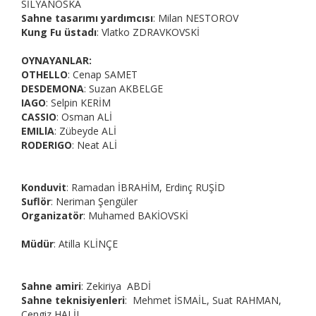
SİLYANOSKA
Sahne tasarımı yardımcısı
: Milan NESTOROV
Kung Fu üstadı
: Vlatko ZDRAVKOVSKİ
OYNAYANLAR:
OTHELLO
: Cenap SAMET
DESDEMONA
: Suzan AKBELGE
IAGO
: Selpin KERİM
CASSIO
: Osman ALİ
EMILlA
: Zübeyde ALİ
RODERIGO
: Neat ALİ
Konduvit
: Ramadan İBRAHİM, Erdinç RUŞİD
Suflör
: Neriman Şengüler
Organizatör
: Muhamed BAKİOVSKİ
Müdür
: Atilla KLİNÇE
Sahne amiri
: Zekiriya ABDİ
Sahne teknisiyenleri
: Mehmet İSMAİL, Suat RAHMAN,
Cengiz HALİL,