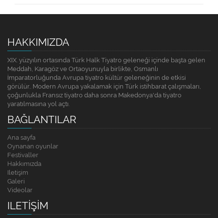
HAKKIMIZDA
XIX. yüzyılın ortasında Türk Halk Tiyatro geleneği içinde başta gelen
Meddah, Karagöz ve Ortaoyunuyla birlikte, Osmanlı
İmparatorluğunda Avrupa tiyatro kültür geleneğinin de etkisi
görülür.. Modern Avrupa yakalamak için Türk istihbarat çalışmaları,
çoğunlukla Fransız tiyatro daha sonra Makedonya'da tiyatro
yaratılmasına yol açtı.
BAĞLANTILAR
Ana sayfa
Oynanan oyunlar
Festivaller
Hakkımızda
Iletişim
Galeri
Videolar
ILETIŞIM