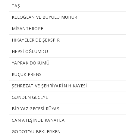
TAŞ
KELOĞLAN VE BÜYÜLÜ MÜHÜR
MISANTHROPE
HIKAYELER’DE ŞEKSPIR
HEPSI OĞLUMDU
YAPRAK DÖKÜMÜ
KÜÇÜK PRENS
ŞEHREZAT VE ŞEHRIYAR’IN HIKAYESI
GÜNDEN GECEYE
BIR YAZ GECESI RÜYASI
CAN ATEŞINDE KANATLA
GODOT'YU BEKLERKEN