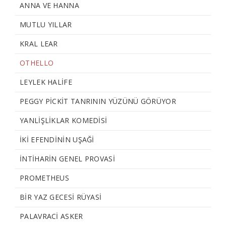
ANNA VE HANNA
MUTLU YILLAR
KRAL LEAR
OTHELLO
LEYLEK HALİFE
PEGGY PİCKİT TANRININ YÜZÜNÜ GÖRÜYOR
YANLIŞLIKLAR KOMEDİSİ
İKI EFENDININ UŞAĞI
İNTİHARIN GENEL PROVASI
PROMETHEUS
BIR YAZ GECESI RÜYASI
PALAVRACI ASKER