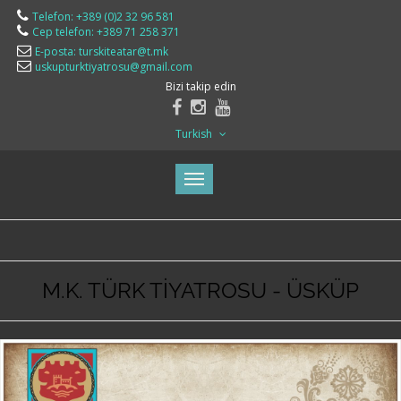
Telefon: +389 (0)2 32 96 581
Cep telefon: +389 71 258 371
E-posta: turskiteatar@t.mk
uskupturktiyatrosu@gmail.com
Bizi takip edin
Turkish
M.K. TÜRK TİYATROSU - ÜSKÜP