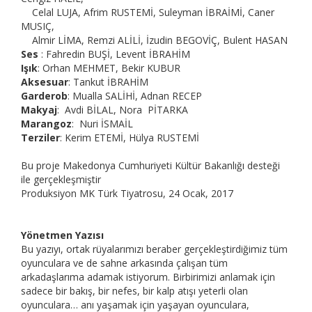
Celal LUJA, Afrim RUSTEMİ, Suleyman İBRAİMİ, Caner
MUSIÇ,
Almir LİMA, Remzi ALİLİ, İzudin BEGOVİÇ, Bulent HASAN
Ses
: Fahredin BUŞİ, Levent İBRAHİM
Işık
: Orhan MEHMET, Bekir KUBUR
Aksesuar
: Tankut İBRAHİM
Garderob
: Mualla SALİHİ, Adnan RECEP
Makyaj
: Avdi BİLAL, Nora PİTARKA
Marangoz
: Nuri İSMAİL
Terziler
: Kerim ETEMİ, Hülya RUSTEMİ
Bu proje Makedonya Cumhuriyeti Kültür Bakanlığı desteği
ile gerçekleşmiştir
Produksiyon MK Türk Tiyatrosu, 24 Ocak, 2017
Yönetmen Yazısı
Bu yazıyı, ortak rüyalarımızı beraber gerçekleştirdiğimiz tüm
oyunculara ve de sahne arkasında çalışan tüm
arkadaşlarıma adamak istiyorum. Birbirimizi anlamak için
sadece bir bakış, bir nefes, bir kalp atışı yeterli olan
oyunculara… anı yaşamak için yaşayan oyunculara,