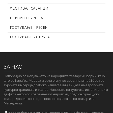
ФЕСТИВАЛ САБАНЏИ
ПРИЗРЕН ТУРНЕЈА
ГОСТУВАЊЕ - РЕСЕН
ГОСТУВАЊЕ - СТРУГА
ЗА НАС
Напоредно со негувањето на народните театарски форми, како
што се Караѓоз, Меддах и орта ојуну, во средината на XIX век во
турската империја длабоко навлегле влијанијата на европската
културна традиција и театар. Напорите на турската интелигенција
да фати чекор со современиот европски, пред сè француски
театар, довеле кон подоцнежно создавање на театар и во
Македонија.
Адреса: бул. Св. Климент Охридски ББ, Скопје 1000, Северна