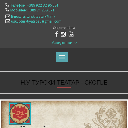
Телефон: +389 (0)2 32 96 581
Мобилен: +389 71 258 371
Е-пошта: turskiteatar@t.mk
uskupturktiyatrosu@gmail.com
Следете нè на
Македонски
Н.У. ТУРСКИ ТЕАТАР - СКОПЈЕ