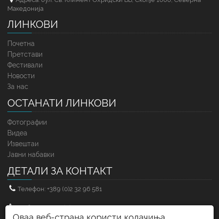
Македонија
ЛИНКОВИ
Почетна
Претстави
Фестивали
Новости
За нас
ОСТАНАТИ ЛИНКОВИ
Фотографии
Видеа
Извештаи
Јавни набавки
ДЕТАЛИ ЗА КОНТАКТ
Телефон: +389 (0)2 32 96 581
Мобилен: +389 (0)71 25 83 71
Оваа веб-страна користи колачиња