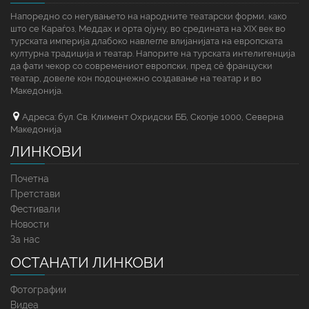
Напоредно со негувањето на народните театарски форми, како
што се Караѓоз, Меддах и орта ојуну, во средината на XIX век во
турската империја длабоко навлегле влијанијата на европската
културна традиција и театар. Напорите на турската интелигенција
да фати чекор со современиот европски, пред сè француски
театар, довеле кон подоцнежно создавање на театар и во
Македонија.
Адреса: бул. Св. Климент Охридски ББ, Скопје 1000, Северна
Македонија
ЛИНКОВИ
Почетна
Претстави
Фестивали
Новости
За нас
ОСТАНАТИ ЛИНКОВИ
Фотографии
Видеа