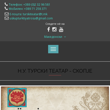
Телефон: +389 (0)2 32 96 581
Мобилен: +389 71 258 371
Е-пошта: turskiteatar@t.mk
uskupturktiyatrosu@gmail.com
Следете нè на
Македонски
Н.У. ТУРСКИ ТЕАТАР - СКОПЈЕ