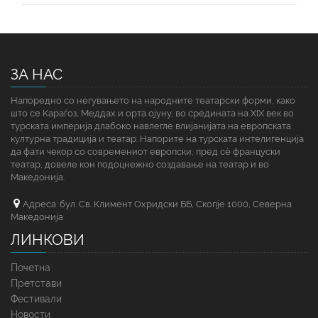
ЗА НАС
Напоредно со негувањето на народните театарски форми, како
што се Караѓоз, Меддах и орта ојуну, во средината на XIX век во
турската империја длабоко навлегле влијанијата на европската
културна традиција и театар. Напорите на турската интелигенција
да фати чекор со современиот европски, пред сè француски
театар, довеле кон подоцнежно создавање на театар и во
Македонија.
Адреса: бул. Св. Климент Охридски ББ, Скопје 1000, Северна
Македонија
ЛИНКОВИ
Почетна
Претстави
Фестивали
Новости