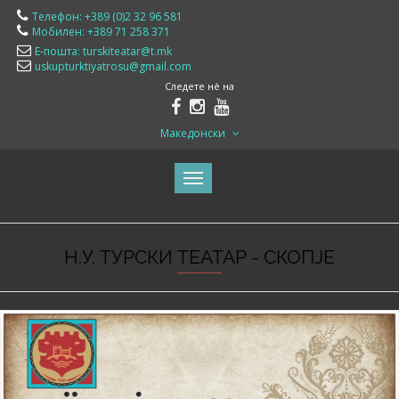
Телефон: +389 (0)2 32 96 581
Мобилен: +389 71 258 371
Е-пошта: turskiteatar@t.mk
uskupturktiyatrosu@gmail.com
Следете нè на
Македонски
Н.У. ТУРСКИ ТЕАТАР - СКОПЈЕ