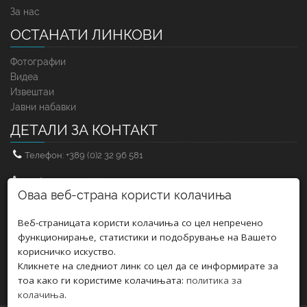
За нас
ОСТАНАТИ ЛИНКОВИ
Фотографии
Видеа
Извештаи
Јавни набавки
ДЕТАЛИ ЗА КОНТАКТ
Телефон: +389 (0)2 32 96 581
Мобилен: +389 (0)71 25 83 71
Оваа веб-страна користи колачиња
Факс: +389 (0)2 32 96 583
Веб-страницата користи колачиња со цел непречено
Е-мејл: uskupturktiyatrosu@gmail.com
функционирање, статистики и подобрување на Вашето
корисничко искуство.
E-пошта: turskiteatar@t.mk
Кликнете на следниот линк со цел да се информирате за
тоа како ги користиме колачињата:
политика за
Е-мејл: turskiteatarskopje@gmail.com
колачиња
.