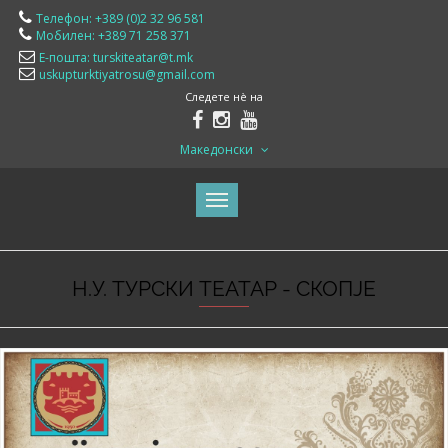
Телефон: +389 (0)2 32 96 581
Мобилен: +389 71 258 371
Е-пошта: turskiteatar@t.mk
uskupturktiyatrosu@gmail.com
Следете нè на
Македонски
Н.У. ТУРСКИ ТЕАТАР - СКОПЈЕ