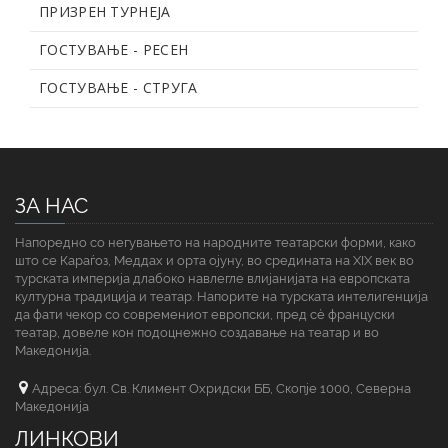
ПРИЗРЕН ТУРНЕЈА
ГОСТУВАЊЕ - РЕСЕН
ГОСТУВАЊЕ - СТРУГА
ЗА НАС
Напоредно со негувањето на народните театарски форми, како
што се Караѓоз, Меддах и орта ојуну, во средината на XIX век во
турската империја длабоко навлегле влијанијата на европската
културна традиција и театар. Напорите на турската интелигенција
да фати чекор со современиот европски, пред сè француски
театар, довеле кон подоцнежно создавање на театар и во
Македонија.
Адреса: бул. Св. Климент Охридски ББ, Скопје 1000, Северна
Македонија
ЛИНКОВИ