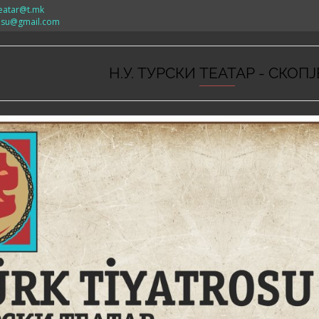
teatar@t.mk
rosu@gmail.com
Н.У. ТУРСКИ ТЕАТАР - СКОПЈ