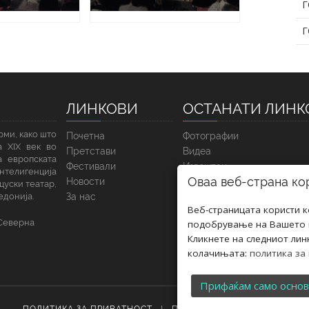
Г
Г
ЛИНКОВИ
ОСТАНАТИ ЛИНК
ми, како што
Почетна
Фотографии
а XIX век во
Претстави
Видеа
а европската
Фестивали
Извештаи
интелигенција
Оваа веб-страна ко
Новости
Јавни набавки
цуски театар,
едонија.
За нас
Веб-страницата користи 
 Северна
подобрување на Вашето к
Кликнете на следниот лин
колачињата:
политика за
Прифаќам само осно