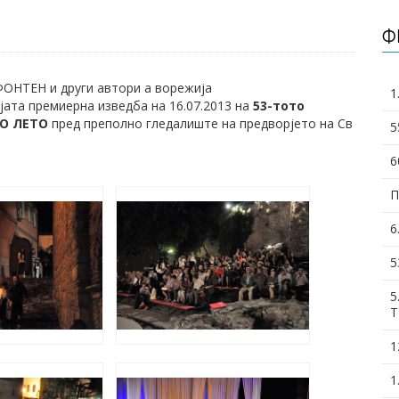
Ф
ОНТЕН и други автори а ворежија
1
та премиерна изведба на 16.07.2013 на
53-тото
О ЛЕТО
пред преполно гледалиште на предворјето на Св
5
6
П
6
5
5
Т
1
1