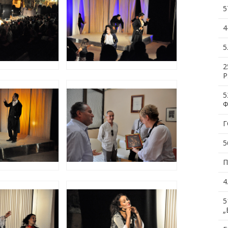
5
4
5
2
Р
5
Ф
Г
5
П
4
5
„