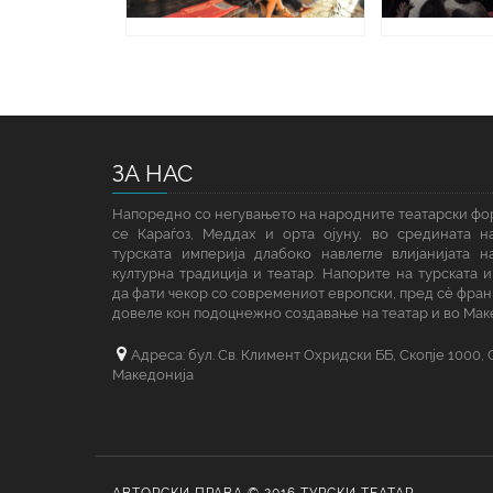
ЗА НАС
Напоредно со негувањето на народните театарски фор
се Караѓоз, Меддах и орта ојуну, во средината н
турската империја длабоко навлегле влијанијата н
културна традиција и театар. Напорите на турската 
да фати чекор со современиот европски, пред сè фран
довеле кон подоцнежно создавање на театар и во Мак
Адреса: бул. Св. Климент Охридски ББ, Скопје 1000,
Македонија