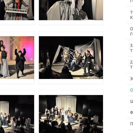
Г
1
О
3
Т
2
Т
3
О
Ш
Ф
П