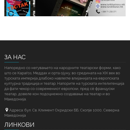
ЗА НАС
Напоредно со негувањето на народните театарски форми, како
што се Караѓоз, Меддах и орта ојуну, во средината на XIX век во
турската империја длабоко навлегле влијанијата на европската
културна традиција и театар. Напорите на турската интелигенција
да фати чекор со современиот европски, пред сè француски
театар, довеле кон подоцнежно создавање на театар и во
Македонија.
Адреса: бул. Св. Климент Охридски ББ, Скопје 1000, Северна
Македонија
ЛИНКОВИ