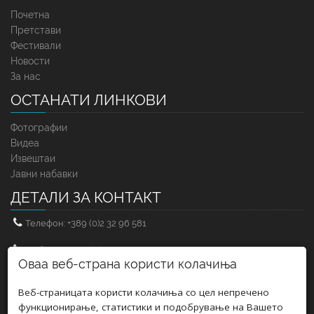
Почетна
Претстави
Фестивали
Новости
За нас
ОСТАНАТИ ЛИНКОВИ
Фотографии
Видеа
Извештаи
Јавни набавки
ДЕТАЛИ ЗА КОНТАКТ
Телефон: +389 (0)2 32 96 581
Мобилен: +389 (0)71 25 83 71
Оваа веб-страна користи колачиња
Факс: +389 (0)2 32 96 583
Веб-страницата користи колачиња со цел непречено
Е-мејл: uskupturktiyatrosu@gmail.com
функционирање, статистики и подобрување на Вашето