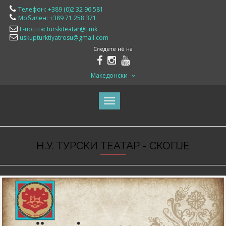
Телефон: +389 (0)2 32 96 581
Мобилен: +389 71 258 371
Е-пошта: turskiteatar@t.mk
uskupturktiyatrosu@gmail.com
Следете нè на
Македонски
Н.У. ТУРСКИ ТЕАТАР - СКОПЈЕ