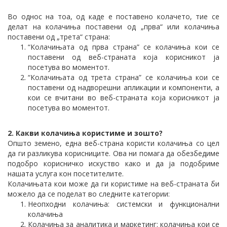
Во однос на тоа, од каде е поставено колачето, тие се
делат на колачиња поставени од „прва“ или колачиња
поставени од „трета“ страна:
“Колачињата од прва страна” се колачиња кои се
поставени од веб-страната која корисникот ја
посетува во моментот.
“Колачињата од трета страна” се колачиња кои се
поставени од надворешни апликации и компоненти, а
кои се вчитани во веб-страната која корисникот ја
посетува во моментот.
2. Какви колачиња користиме и зошто?
Општо земено, една веб-страна користи колачиња со цел
да ги разликува корисниците. Ова ни помага да обезбедиме
подобро корисничко искуство како и да ја подобриме
нашата услуга кон посетителите.
Колачињата кои може да ги користиме на веб-страната би
можело да се поделат во следните категории:
Неопходни колачиња: системски и функционални
колачиња
Колачиња за аналитика и маркетинг: колачиња кои се