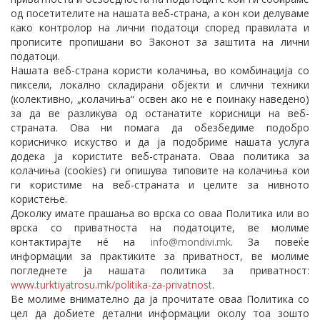
од посетителите на нашата веб-страна, а кон кои делуваме
како контролор на лични податоци според правилата и
прописите пропишани во Законот за заштита на лични
податоци.
Нашата веб-страна користи колачиња, во комбинација со
пиксели, локално складирани објекти и слични техники
(колективно, „колачиња“ освен ако не е поинаку наведено)
за да ве разликува од останатите корисници на веб-
страната. Ова ни помага да обезбедиме подобро
корисничко искуство и да ја подобриме нашата услуга
додека ја користите веб-страната. Оваа политика за
колачиња (cookies) ги опишува типовите на колачиња кои
ги користиме на веб-страната и целите за нивното
користење.
Доколку имате прашања во врска со оваа Политика или во
врска со приватноста на податоците, ве молиме
контактирајте нé на
info@mondivi.mk
. За повеќе
информации за практиките за приватност, ве молиме
погледнете ја нашата политика за приватност:
www.turktiyatrosu.mk/politika-za-privatnost
.
Ве молиме внимателно да ја прочитате оваа Политика со
цел да добиете детални информации околу тоа зошто