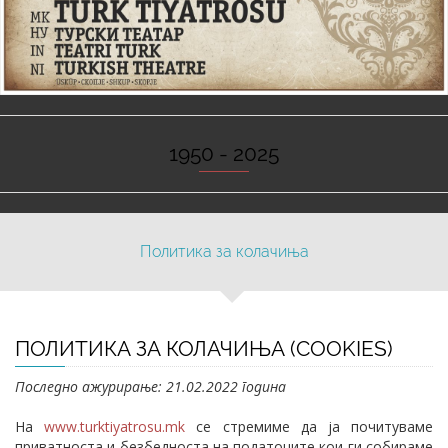
1950 - 2025
Политика за колачиња
ПОЛИТИКА ЗА КОЛАЧИЊА (COOKIES)
Последно ажурирање: 21.02.2022 година
На
www.turktiyatrosu.mk
се стремиме да ја почитуваме
приватноста и безбедноста на податоците кои ги собираме