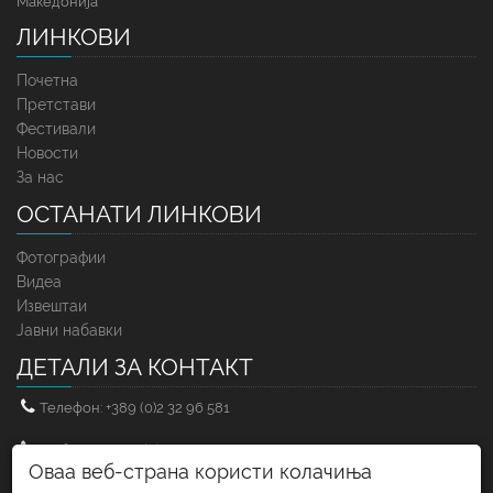
Македонија
ЛИНКОВИ
Почетна
Претстави
Фестивали
Новости
За нас
ОСТАНАТИ ЛИНКОВИ
Фотографии
Видеа
Извештаи
Јавни набавки
ДЕТАЛИ ЗА КОНТАКТ
Телефон: +389 (0)2 32 96 581
Мобилен: +389 (0)71 25 83 71
Оваа веб-страна користи колачиња
Факс: +389 (0)2 32 96 583