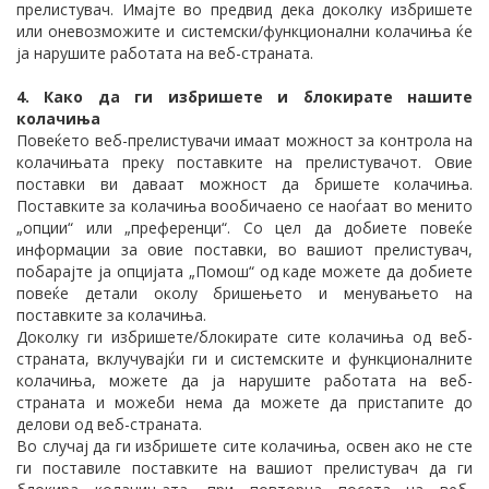
прелистувач. Имајте во предвид дека доколку избришете
или оневозможите и системски/функционални колачиња ќе
ја нарушите работата на веб-страната.
4. Како да ги избришете и блокирате нашите
колачиња
Повеќето веб-прелистувачи имаат можност за контрола на
колачињата преку поставките на прелистувачот. Овие
поставки ви даваат можност да бришете колачиња.
Поставките за колачиња вообичаено се наоѓаат во менито
„опции“ или „преференци“. Со цел да добиете повеќе
информации за овие поставки, во вашиот прелистувач,
побарајте ја опцијата „Помош“ од каде можете да добиете
повеќе детали околу бришењето и менувањето на
поставките за колачиња.
Доколку ги избришете/блокирате сите колачиња од веб-
страната, вклучувајќи ги и системските и функционалните
колачиња, можете да ја нарушите работата на веб-
страната и можеби нема да можете да пристапите до
делови од веб-страната.
Во случај да ги избришете сите колачиња, освен ако не сте
ги поставиле поставките на вашиот прелистувач да ги