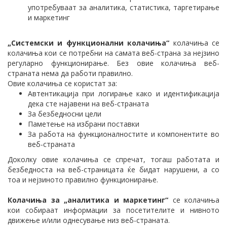
употребуваат за аналитика, статистика, таргетирање
и маркетинг
„Системски и функционални колачиња“
колачиња се
колачиња кои се потребни на самата веб-страна за нејзино
регуларно функционирање. Без овие колачиња веб-
страната нема да работи правилно.
Овие колачиња се користат за:
Автентикација при логирање како и идентификација
дека сте најавени на веб-страната
За безбедносни цели
Паметење на избрани поставки
За работа на функционалностите и компонентите во
веб-страната
Доколку овие колачиња се спречат, тогаш работата и
безбедноста на веб-страницата ќе бидат нарушени, а со
тоа и нејзиното правилно функционирање.
Колачиња за „аналитика и маркетинг“
се колачиња
кои собираат информации за посетителите и нивното
движење и/или однесување низ веб-страната.