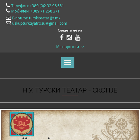
Телефон: +389 (0)2 32 96 581
Мобилен: +389 71 258 371
Е-пошта: turskiteatar@t.mk
uskupturktiyatrosu@gmail.com
Следете нè на
Македонски
Н.У. ТУРСКИ ТЕАТАР - СКОПЈЕ