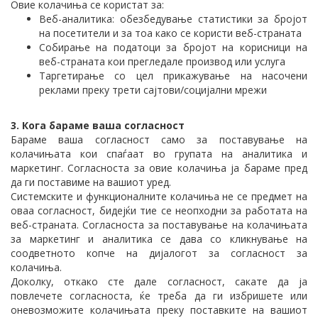
Овие колачиња се користат за:
Веб-аналитика: обезбедување статистики за бројот
на посетители и за тоа како се користи веб-страната
Собирање на податоци за бројот на корисници на
веб-страната кои прегледале производ или услуга
Таргетирање со цел прикажување на насочени
реклами преку трети сајтови/социјални мрежи
3. Кога бараме ваша согласност
Бараме ваша согласност само за поставување на
колачињата кои спаѓаат во групата на аналитика и
маркетинг. Согласноста за овие колачиња ја бараме пред
да ги поставиме на вашиот уред.
Системските и функционалните колачиња не се предмет на
оваа согласност, бидејќи тие се неопходни за работата на
веб-страната. Согласноста за поставување на колачињата
за маркетинг и аналитика се дава со кликнување на
соодветното копче на дијалогот за согласност за
колачиња.
Доколку, откако сте дале согласност, сакате да ја
повлечете согласноста, ќе треба да ги избришете или
оневозможите колачињата преку поставките на вашиот