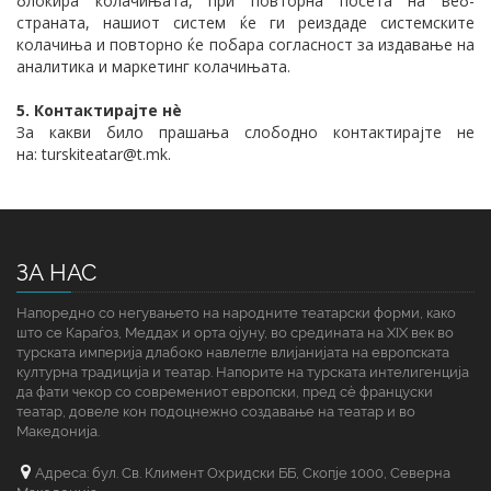
блокира колачињата, при повторна посета на веб-
страната, нашиот систем ќе ги реиздаде системските
колачиња и повторно ќе побара согласност за издавање на
аналитика и маркетинг колачињата.
5. Контактирајте нè
За какви било прашања слободно контактирајте не
на: turskiteatar@t.mk.
ЗА НАС
Напоредно со негувањето на народните театарски форми, како
што се Караѓоз, Меддах и орта ојуну, во средината на XIX век во
турската империја длабоко навлегле влијанијата на европската
културна традиција и театар. Напорите на турската интелигенција
да фати чекор со современиот европски, пред сè француски
театар, довеле кон подоцнежно создавање на театар и во
Македонија.
Адреса: бул. Св. Климент Охридски ББ, Скопје 1000, Северна