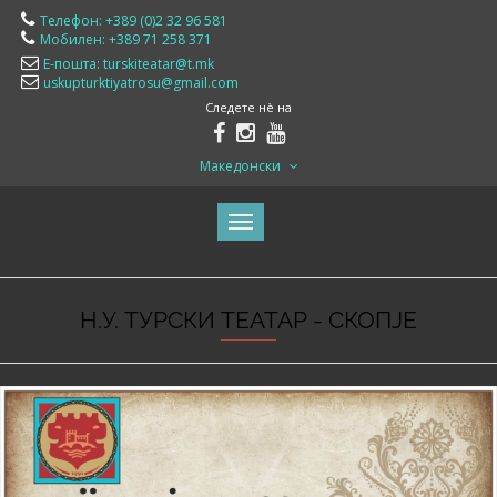
Телефон: +389 (0)2 32 96 581
Мобилен: +389 71 258 371
Е-пошта: turskiteatar@t.mk
uskupturktiyatrosu@gmail.com
Следете нè на
Македонски
Н.У. ТУРСКИ ТЕАТАР - СКОПЈЕ