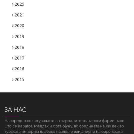
2025
2021
2020
2019
2018
2017
2016
2015
ЗА НАС
Напоредно со негувањето на народните театарски форми, како
што се Караѓоз, Меддах и орта ојуну, во средината на XIX век во
турската империја длабоко навлегле влијанијата на европската