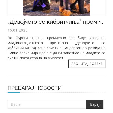
„Девојчето со кибритчиња“ премиерно во Турски театар
16.01.2020
Во Турски театар премиерно ќе биде изведена
младинско-детската претстава „Девојчето со
кибритчиња“ од Ханс Кристијан Андерсен во режија на
Емине Халил чија идеја е да ги запознае најмладите со
вистинската страна на животот.
ПРОЧИТАЈ ПОВЕЌЕ
ПРЕБАРАЈ НОВОСТИ