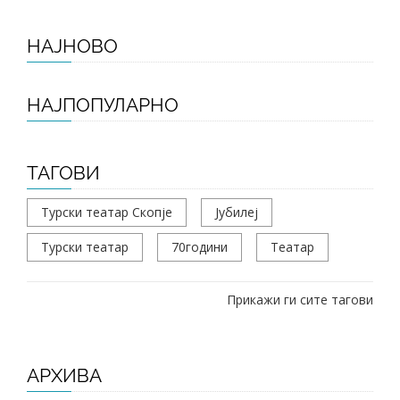
НАЈНОВО
НАЈПОПУЛАРНО
ТАГОВИ
Турски театар Скопје
Јубилеј
Турски театар
70години
Театар
Прикажи ги сите тагови
АРХИВА