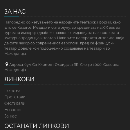
ЗА НАС
Напоредно со негувањето на народните театарски форми, како
што се Караѓоз, Меддах и орта ојуну, во средината на XIX век во
турската империја длабоко навлегле влијанијата на европската
културна традиција и театар. Напорите на турската интелигенција
да фати чекор со современиот европски, пред сè француски
театар, довеле кон подоцнежно создавање на театар и во
Македонија.
Адреса: бул. Св. Климент Охридски ББ, Скопје 1000, Северна
Македонија
ЛИНКОВИ
Почетна
Претстави
Фестивали
Новости
За нас
ОСТАНАТИ ЛИНКОВИ