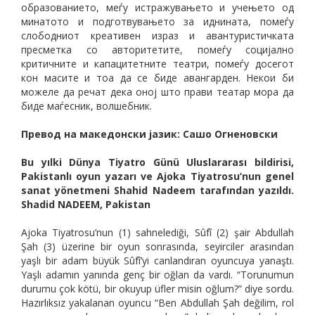
образованието, меѓу истражувањето и учењето од
минатото и подготвувањето за иднината, помеѓу
слободниот креативен израз и авантуристичката
пресметка со авторитетите, помеѓу социјално
критичните и капацитетните театри, помеѓу досегот
кон масите и тоа да се биде авангарден. Некои би
можеле да речат дека оној што прави театар мора да
биде маѓесник, волшебник.
Превод на македонски јазик: Сашо Огненовски
Bu yılki Dünya Tiyatro Günü Uluslararası bildirisi,
Pakistanlı oyun yazarı ve Ajoka Tiyatrosu’nun genel
sanat yönetmeni Shahid Nadeem tarafından yazıldı.
Shadid NADEEM, Pakistan
Ajoka Tiyatrosu’nun (1) sahnelediği, Sûfî (2) şair Abdullah
Şah (3) üzerine bir oyun sonrasında, seyirciler arasından
yaşlı bir adam büyük Sûfî’yi canlandıran oyuncuya yanaştı.
Yaşlı adamın yanında genç bir oğlan da vardı. “Torunumun
durumu çok kötü, bir okuyup üfler misin oğlum?” diye sordu.
Hazırlıksız yakalanan oyuncu “Ben Abdullah Şah değilim, rol