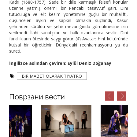
Kadri (1680-1757): Sade bir dille karmaşık felsefi konular
üzerine yazmış önemli bir Pencabi tasavvuf şairi. Dini
tutuculuğa ve elit kesim yönetimine güçlü bir muhalifti,
düşünceleri aykırı ve sapkın olmakla suçlandı, Kasur
şehrinden sürüldü ve şehir mezarlığında gömülmesine izin
verilmedi. İlahi sanatçıları ve halk ozanlarınca sevilir. Dini
farklılıkların ötesinde saygı görür. (4) Avatar: Hint kültüründe
kutsal bir öğreticinin Dünya’daki reenkarnasyonu ya da
sureti.
İngilizce aslından çeviren: Eylül Deniz Doğanay
BiR MABET OLARAK TİYATRO
Поврзани вести