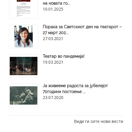
на новата го...
10.01.2025
Порака за Светскиот ден на театарот –
27 март 202...
27.03.2021
Театар во пандемија!
19.03.2021
Ја живееме радоста за јубелејот
70години постоење ...
23.07.2020
Види ги сите нови вести