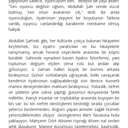
yapıyorum sadece, oyuncuyum ben,” dediyse de yaşlı adam:
“Sen oyuncu değilsin oğlum, Abdullah Şah sende vücut
bulmuş. Sen onun avatarısın (4),” dedi. Bir anda
oyunculuğun, tiyatronun yepyeni bir boyutunun farkına
vardık, oyuncu, canlandırdığı karakterin reenkarne olmuş
haliydi.
Abdullah Şah’ınki gibi, her kültürde çokça bulunan hikayeleri
keşfetmek, biz tiyatro yaratıcıları ve bu hikayelerle
tanışmamış ancak hevesli seyircilerle arasında bir köprü
kurabilir. Sahnede oynarken bazen tiyatro felsefemiz, yani
toplumun değişim elçileri olma rolü bizi andan alıp
götürüyor, o zaman halkın büyük bir kısmını arkada
bırakıyoruz. Günün zorluklarıyla uğraşarak, belki savaşarak
kendimizi tiyatronun sağlayabileceği son derece kuvvetli
manevi deneyimlerden mahrum bırakıyoruz. Yobazlık, nefret
ve şiddetin yine sükse yaptığı günümüz dünyasında farklı
milletler, inançlı insanlar ve topluluklar arasında büyüyen bir
kin var; bu kin nefret ideolojilerini beslediği sırada çocuklar
yetersiz beslenmeden, doğum yapan anneler sağlık hizmeti
yetersizliklerinden ölüyor. Gezegenimiz iklim faciasına hızla
yaklaşıyor, Mahşerin Dört Atlısının toprağı döven nal sesleri
artık duyuluyor. Manevi gücümüzü tazelemeliyiz, kayıtsızlık,