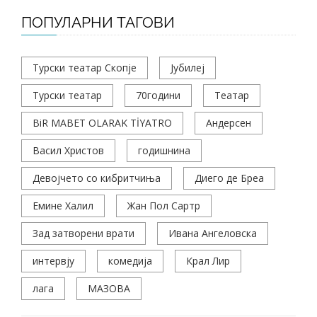
ПОПУЛАРНИ ТАГОВИ
Турски театар Скопје
Јубилеј
Турски театар
70години
Театар
BiR MABET OLARAK TİYATRO
Андерсен
Васил Христов
годишнина
Девојчето со кибритчиња
Диего де Бреа
Емине Халил
Жан Пол Сартр
Зад затворени врати
Ивана Ангеловска
интервју
комедија
Крал Лир
лага
МАЗОВА