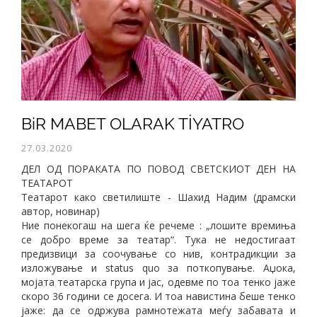
BiR MABET OLARAK TİYATRO
27.03.2020
ДЕЛ ОД ПОРАКАТА ПО ПОВОД СВЕТСКИОТ ДЕН НА
ТЕАТАРОТ
Театарот како светилиште - Шахид Надим (драмски
aвтор, новинар)
Ние понекогаш на шега ќе речеме : „лошите времиња
се добро време за театар“. Тука не недостигаат
предизвици за соочување со нив, контрадикции за
изложување и status quo за поткопување. Аџока,
мојата театарска група и јас, одевме по тоа тенко јаже
скоро 36 години се досега. И тоа навистина беше тенко
јаже: да се одржува рамнотежата меѓу забавата и