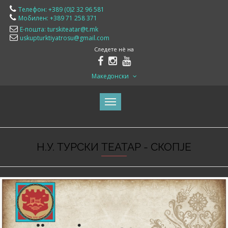
Телефон: +389 (0)2 32 96 581
Мобилен: +389 71 258 371
Е-пошта: turskiteatar@t.mk
uskupturktiyatrosu@gmail.com
Следете нè на
Македонски
Н.У. ТУРСКИ ТЕАТАР - СКОПЈЕ