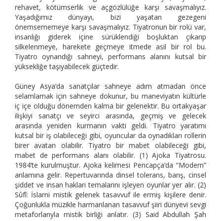
rehavet, kötümserlik ve açgözlülüğe karşı savaşmalıyız.
Yaşadığımız dünyayı, bizi yaşatan gezegeni
önemsememeye karşı savaşmalıyız. Tiyatronun bir rolü var,
insanlığı giderek içine sürüklendiği boşluktan çıkarıp
silkelenmeye, harekete geçmeye itmede asil bir rol bu.
Tiyatro oynandığı sahneyi, performans alanını kutsal bir
yüksekliğe taşıyabilecek güçtedir.
Güney Asya’da sanatçılar sahneye adım atmadan önce
selamlamak için sahneye dokunur, bu maneviyatın kültürle
iç içe olduğu dönemden kalma bir gelenektir. Bu ortakyaşar
ilişkiyi sanatçı ve seyirci arasında, geçmiş ve gelecek
arasında yeniden kurmanın vakti geldi. Tiyatro yaratımı
kutsal bir iş olabileceği gibi, oyuncular da oynadıkları rollerin
birer avatarı olabilir. Tiyatro bir mabet olabileceği gibi,
mabet de performans alanı olabilir. (1) Ajoka Tiyatrosu.
1984’te kurulmuştur. Ajoka kelimesi Pencapça’da “Modern”
anlamına gelir. Repertuvarında dinsel tolerans, barış, cinsel
şiddet ve insan hakları temalarını işleyen oyunlar yer alır. (2)
Sûfî: İslami mistik gelenek tasavvuf ile ermiş kişilere denir.
Çoğunlukla müzikle harmanlanan tasavvuf şiiri dünyevi sevgi
metaforlarıyla mistik birliği anlatır. (3) Said Abdullah Şah