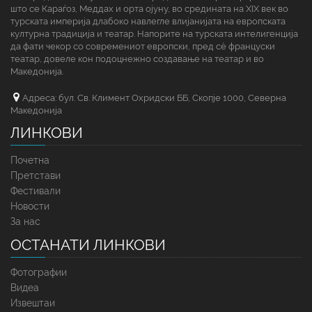
што се Караѓоз, Меддах и орта ојуну, во средината на XIX век во
турската империја длабоко навлегле влијанијата на европската
културна традиција и театар. Напорите на турската интелигенција
да фати чекор со современиот европски, пред сè француски
театар, довеле кон подоцнежно создавање на театар и во
Македонија.
Адреса: бул. Св. Климент Охридски ББ, Скопје 1000, Северна
Македонија
ЛИНКОВИ
Почетна
Претстави
Фестивали
Новости
За нас
ОСТАНАТИ ЛИНКОВИ
Фотографии
Видеа
Извештаи