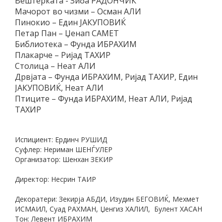
Вештерката - Зиба РАДОНЧИЌ
Мачорот во чизми – Осман АЛИ
Пинокио – Един ЈАКУПОВИЌ
Петар Пан – Џенап САМЕТ
Библиотека – Фунда ИБРАХИМ
Плакарче – Ријад ТАХИР
Столица – Неат АЛИ
Дрвјата – Фунда ИБРАХИМ, Ријад ТАХИР, Един
ЈАКУПОВИЌ, Неат АЛИ
Птиците – Фунда ИБРАХИМ, Неат АЛИ, Ријад
ТАХИР
Испициент: Ердинч РУШИД
Суфлер: Нериман ШЕНЃУЛЕР
Организатор: Шенхан ЗЕКИР
Директор: Несрин ТАИР
Декоратери: Зекирја АБДИ, Изудин БЕГОВИЌ, Мехмет
ИСМАИЛ, Суад РАХМАН, Џенгиз ХАЛИЛ, Булент ХАСАН
Тон: Левент ИБРАХИМ