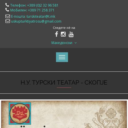
Телефон: +389 (0)2 32 96 581
Мобилен: +389 71 258 371
Е-пошта: turskiteatar@t.mk
uskupturktiyatrosu@gmail.com
Следете нè на
Македонски
Н.У. ТУРСКИ ТЕАТАР - СКОПЈЕ