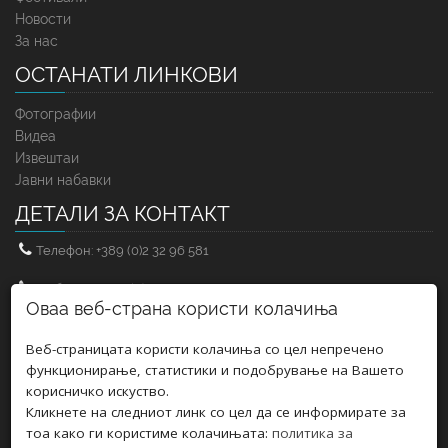
Новости
За нас
ОСТАНАТИ ЛИНКОВИ
Фотографии
Видеа
Извештаи
Јавни набавки
ДЕТАЛИ ЗА КОНТАКТ
Телефон: +389 (0)2 32 96 581
Мобилен: +389 (0)71 25 83 71
Оваа веб-страна користи колачиња
Факс: +389 (0)2 32 96 583
Веб-страницата користи колачиња со цел непречено
Е-мејл: uskupturktiyatrosu@gmail.com
функционирање, статистики и подобрување на Вашето
корисничко искуство.
E-пошта: turskiteatar@t.mk
Кликнете на следниот линк со цел да се информирате за
тоа како ги користиме колачињата:
политика за
Е-мејл: turskiteatarskopje@gmail.com