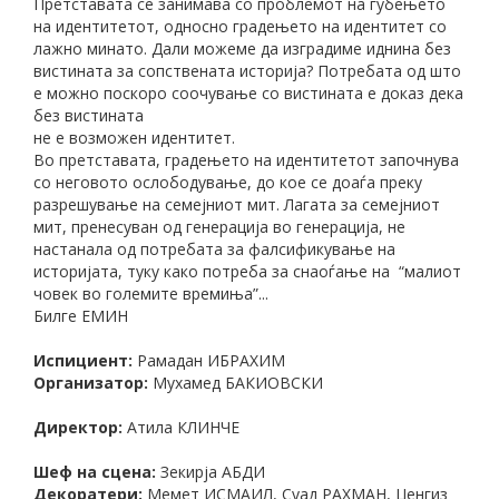
Претставата се занимава со проблемот на губењето
на идентитетот, односно градењето на идентитет со
лажно минато. Дали можеме да изградиме иднина без
вистината за сопствената историја? Потребата од што
е можно поскоро соочување со вистината е доказ дека
без вистината
не е возможен идентитет.
Во претставата, градењето на идентитетот започнува
со неговото ослободување, до кое се доаѓа преку
разрешување на семејниот мит. Лагата за семејниот
мит, пренесуван од генерација во генерација, не
настанала од потребата за фалсификување на
историјата, туку како потреба за снаоѓање на “малиот
човек во големите времиња”...
Билге ЕМИН
Испициент:
Рамадан ИБРАХИМ
Организатор:
Мухамед БАКИОВСКИ
Директор:
Атила КЛИНЧЕ
Шеф на сцена:
Зекирја АБДИ
Декоратери:
Мемет ИСМАИЛ, Суад РАХМАН, Џенгиз