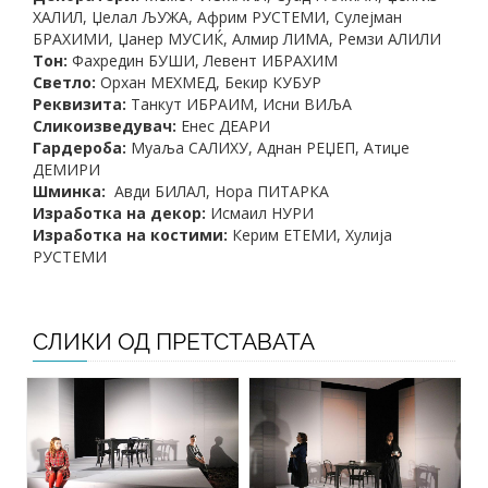
ХАЛИЛ, Џелал ЉУЖА, Африм РУСТЕМИ, Сулејман
БРАХИМИ, Џанер МУСИЌ, Алмир ЛИМА, Ремзи АЛИЛИ
Тон:
Фахредин БУШИ, Левент ИБРАХИМ
Cветло:
Орхан МЕХМЕД, Бекир КУБУР
Реквизита:
Танкут ИБРАИМ, Исни ВИЉА
Сликоизведувач:
Енес ДЕАРИ
Гардероба:
Муаља САЛИХУ, Аднан РЕЏЕП, Атиџе
ДЕМИРИ
Шминка:
Авди БИЛАЛ, Нора ПИТАРКА
Изработка на декор:
Исмаил НУРИ
Изработка на костими:
Керим ЕТЕМИ, Хулија
РУСТЕМИ
СЛИКИ ОД ПРЕТСТАВАТА