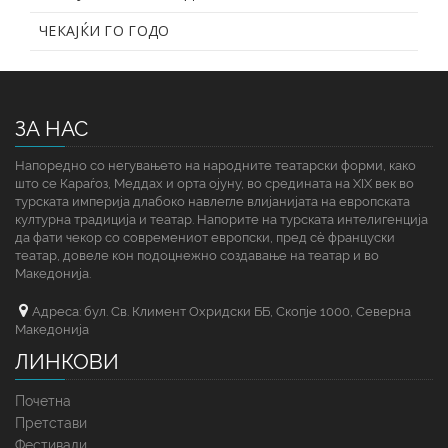
ЧЕКАЈЌИ ГО ГОДО
ЗА НАС
Напоредно со негувањето на народните театарски форми, како
што се Караѓоз, Меддах и орта ојуну, во средината на XIX век во
турската империја длабоко навлегле влијанијата на европската
културна традиција и театар. Напорите на турската интелигенција
да фати чекор со современиот европски, пред сè француски
театар, довеле кон подоцнежно создавање на театар и во
Македонија.
Адреса: бул. Св. Климент Охридски ББ, Скопје 1000, Северна
Македонија
ЛИНКОВИ
Почетна
Претстави
Фестивали