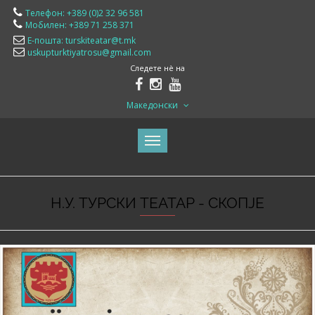
Телефон: +389 (0)2 32 96 581
Мобилен: +389 71 258 371
Е-пошта: turskiteatar@t.mk
uskupturktiyatrosu@gmail.com
Следете нè на
Македонски
Н.У. ТУРСКИ ТЕАТАР - СКОПЈЕ